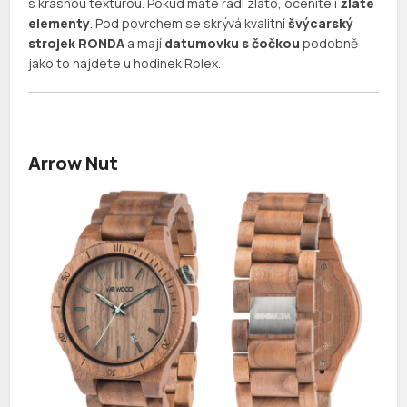
s krásnou texturou. Pokud máte rádi zlato, oceníte i
zlaté
elementy
. Pod povrchem se skrývá kvalitní
švýcarský
strojek RONDA
a mají
datumovku s čočkou
podobně
jako to najdete u hodinek Rolex.
Arrow Nut