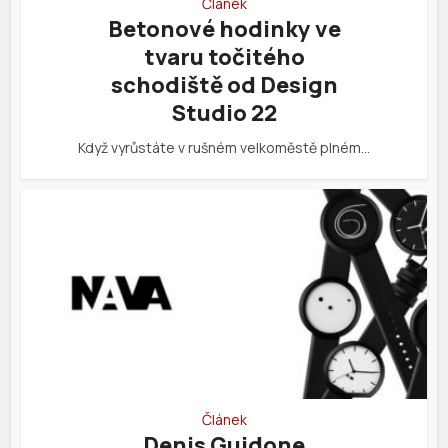
Článek
Betonové hodinky ve
tvaru točitého
schodiště od Design
Studio 22
Když vyrůstáte v rušném velkoměstě plném…
Článek
Denis Guidone