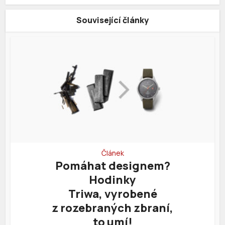
Související články
Článek
Pomáhat designem?
Hodinky
Triwa, vyrobené
z rozebraných zbraní,
to umí!