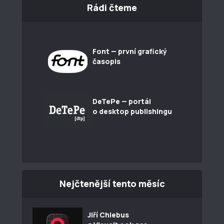
Rádi čteme
Font — první grafický
časopis
DeTePe — portál
o desktop publishingu
Nejčtenější tento měsíc
Jiří Chlebus