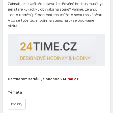
Zahnali jsme vaši představu, že dřevěné hodinky musí být
jen staré kukačky v obýváku na stěně? Věříme, že ano.
Tento tradiční přírodní materiál můžete nosit i na zápěstí.
A co se týče těch hodin na stěnu, na ty se podíváme
příště.
Partnerem seriálu je obchod
24time.cz
.
hodinky