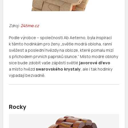
Zdroj:
24time.cz
Podle výrobce – společnosti Ab Aeterno, byla inspirací
k těmto hodinkám pro ženy „světle modrá obloha, ranní
svěžest a poslední hvězdy na obloze, které pomalu mizí
s příchodem prvních paprsků slunce.“ Místo modré oblohy
sice bude zdobit vaše zápěstí světlé
javorové dřevo
a místo hvězd
swarovského krystaly
, ale i tak hodinky
vypadají bezvadně.
Rocky