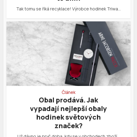
Tak tomu se říká recyklace! Výrobce hodinek Triwa…
Článek
Obal prodává. Jak
vypadají nejlepší obaly
hodinek světových
značek?
Už dávno je pryč doba, kdy se v obchodech zboží…