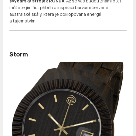
švýcarský strojek RONDA
. Až se vás budou známí ptát,
můžete jim říct příběh o inspiraci barvami červené
australské skály, která je obklopována energií
a tajemstvím.
Storm