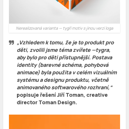
Nerealizovaná varianta — tygří motiv s jinou verzí loga
„Vzhledem k tomu, že je to produkt pro
děti, zvolili jsme téma zvířete —tygra,
aby bylo pro děti přístupnější. Postava
identity (barevné schéma, pohybová
animace) byla použita v celém vizuálním
systému a designu produktu, včetně
animovaného softwarového rozhraní,“
popisuje řešení
Jiří Toman
, creative
director Toman Design.