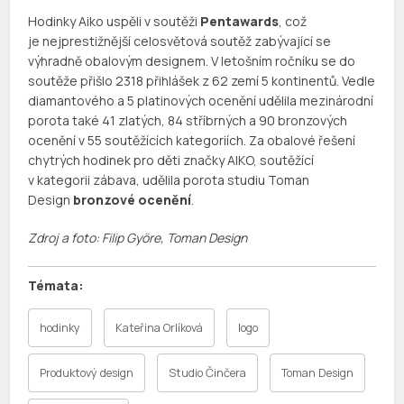
Hodinky Aiko uspěli v soutěži
Pentawards
, což
je nejprestižnější celosvětová soutěž zabývající se
výhradně obalovým designem. V letošním ročníku se do
soutěže přišlo 2318 přihlášek z 62 zemí 5 kontinentů. Vedle
diamantového a 5 platinových ocenění udělila mezinárodní
porota také 41 zlatých, 84 stříbrných a 90 bronzových
ocenění v 55 soutěžících kategoriích. Za obalové řešení
chytrých hodinek pro děti značky AIKO, soutěžící
v kategorii zábava, udělila porota studiu Toman
Design
bronzové ocenění
.
Zdroj a foto: Filip Györe, Toman Design
hodinky
Kateřina Orlíková
logo
Produktový design
Studio Činčera
Toman Design