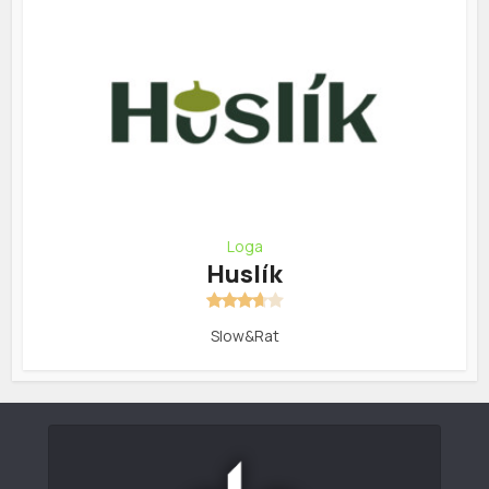
Loga
Huslík
Slow&Rat