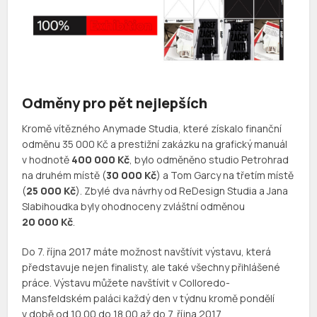
Odměny pro pět nejlepších
Kromě vítězného Anymade Studia, které získalo finanční
odměnu 35 000 Kč a prestižní zakázku na grafický manuál
v hodnotě
400 000 Kč
, bylo odměněno studio Petrohrad
na druhém místě (
30 000 Kč
) a Tom Garcy na třetím místě
(
25 000 Kč
). Zbylé dva návrhy od ReDesign Studia a Jana
Slabihoudka byly ohodnoceny zvláštní odměnou
20 000 Kč
.
Do 7. října 2017 máte možnost navštívit výstavu, která
představuje nejen finalisty, ale také všechny přihlášené
práce. Výstavu můžete navštívit v Colloredo-
Mansfeldském paláci každý den v týdnu kromě pondělí
v době od 10.00 do 18.00 až do 7. října 2017.