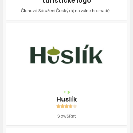
turistické logo
Členové Sdružení Český ráj na valné hromadě…
Loga
Huslík
Slow&Rat