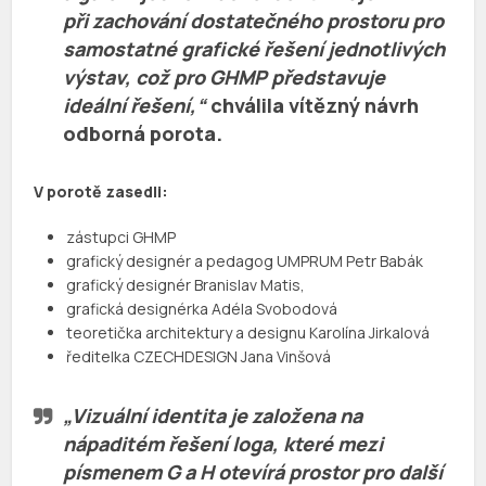
při zachování dostatečného prostoru pro
samostatné grafické řešení jednotlivých
výstav, což pro GHMP představuje
ideální řešení,“
chválila vítězný návrh
odborná porota.
V porotě zasedli:
zástupci GHMP
grafický designér a pedagog UMPRUM Petr Babák
grafický designér Branislav Matis,
grafická designérka Adéla Svobodová
teoretička architektury a designu Karolína Jirkalová
ředitelka CZECHDESIGN Jana Vinšová
„Vizuální identita je založena na
nápaditém řešení loga, které mezi
písmenem G a H otevírá prostor pro další