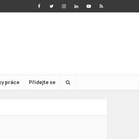
ky práce
Přidejte se