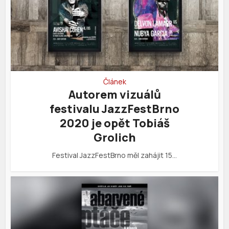
Článek
Autorem vizuálů
festivalu JazzFestBrno
2020 je opět Tobiáš
Grolich
Festival JazzFestBrno měl zahájit 15…