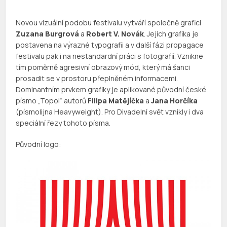
Novou vizuální podobu festivalu vytváří společně grafici
Zuzana Burgrová
a
Robert V. Novák
. Jejich grafika je
postavena na výrazné typografii a v další fázi propagace
festivalu pak i na nestandardní práci s fotografií. Vznikne
tím poměrně agresivní obrazový mód, který má šanci
prosadit se v prostoru přeplněném informacemi.
Dominantním prvkem grafiky je aplikované původní české
písmo „Topol“ autorů
Filipa Matějíčka
a
Jana Horčíka
(písmolijna Heavyweight). Pro Divadelní svět vznikly i dva
speciální řezy tohoto písma.
Původní logo: