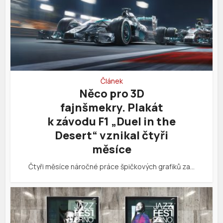
Článek
Něco pro 3D
fajnšmekry. Plakát
k závodu F1 „Duel in the
Desert“ vznikal čtyři
měsíce
Čtyři měsíce náročné práce špičkových grafiků za…