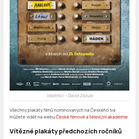
Vlastníci – David Zezula
Všechny plakáty filmů nominovaných na Českého lva
můžete vidět na webu
České filmové a televizní akademie
.
Vítězné plakáty předchozích ročníků