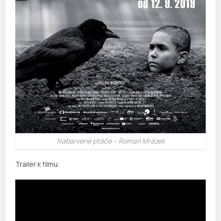
Nabarvené ptáče – Roman Mrázek
Trailer k filmu: