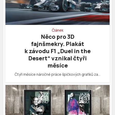
Článek
Něco pro 3D
fajnšmekry. Plakát
k závodu F1 „Duel in the
Desert“ vznikal čtyři
měsíce
Čtyři měsíce náročné práce špičkových grafiků za…