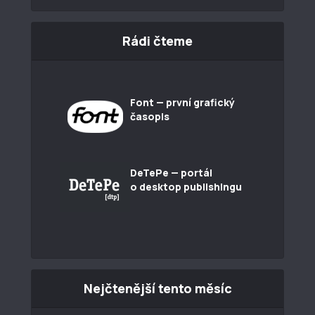
Rádi čteme
Font — první grafický
časopis
DeTePe — portál
o desktop publishingu
Nejčtenější tento měsíc