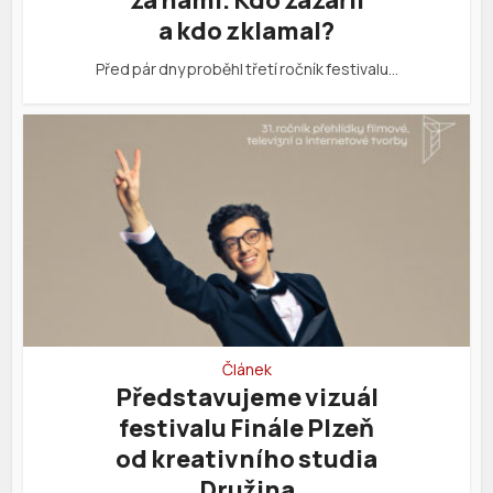
a kdo zklamal?
Před pár dny proběhl třetí ročník festivalu…
Článek
Představujeme vizuál
festivalu Finále Plzeň
od kreativního studia
Družina