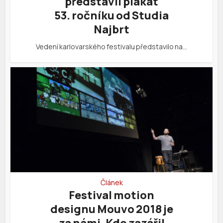
představil plakát
53. ročníku od Studia
Najbrt
Vedení karlovarského festivalu představilo na…
Článek
Festival motion
designu Mouvo 2018 je
za námi. Kdo zazářil