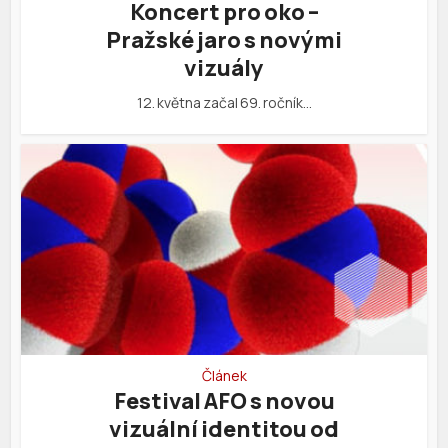
Koncert pro oko –
Pražské jaro s novými
vizuály
12. května začal 69. ročník…
Článek
Festival AFO s novou
vizuální identitou od