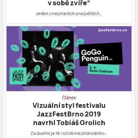
v sobě zvíře“
Jeden z nejstarších a největších…
Článek
Vizuální styl festivalu
JazzFestBrno 2019
navrhl Tobiáš Grolich
Za dveřmi je 18. ročník mezinárodního…