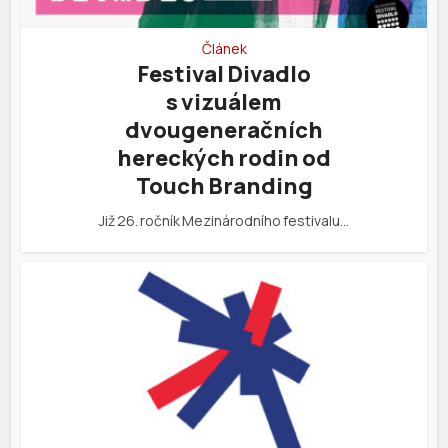
Článek
Festival Divadlo
s vizuálem
dvougeneračních
hereckých rodin od
Touch Branding
Již 26. ročník Mezinárodního festivalu…