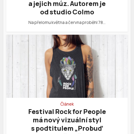
a jejich múz. Autorem je
od studio Colmo
Na přelomu května a června proběhl 78…
Článek
Festival Rock for People
má nový vizuální styl
s podtitulem „Probuď