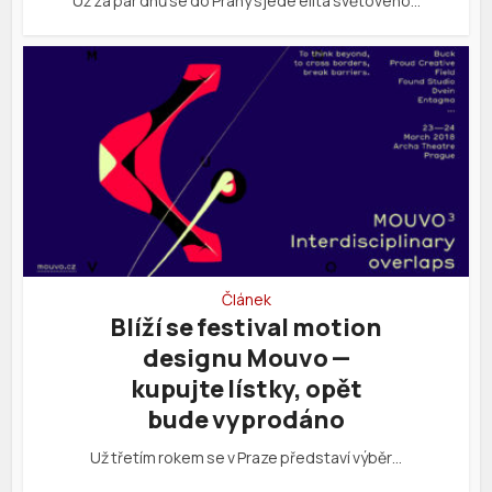
Už za pár dnů se do Prahy sjede elita světového…
Článek
Blíží se festival motion
designu Mouvo —
kupujte lístky, opět
bude vyprodáno
Už třetím rokem se v Praze představí výběr…