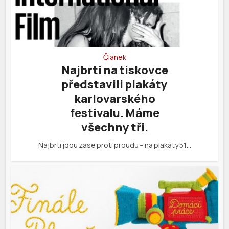
Článek
Najbrti na tiskovce
představili plakáty
karlovarského
festivalu. Máme
všechny tři.
Najbrti jdou zase proti proudu – na plakáty 51…