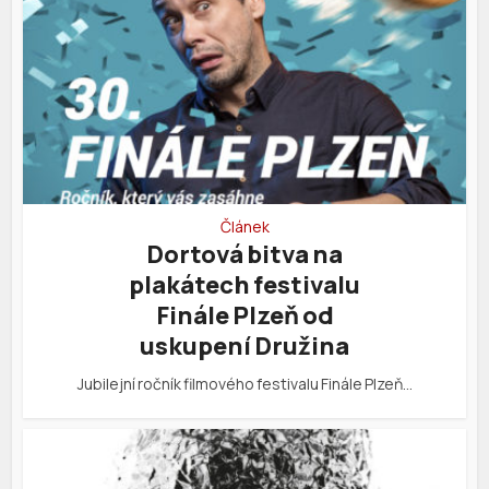
Článek
Dortová bitva na
plakátech festivalu
Finále Plzeň od
uskupení Družina
Jubilejní ročník filmového festivalu Finále Plzeň…