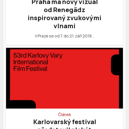
Praha má nový vizuál
od Renegãdz
inspirovaný zvukovými
vlnami
V Praze se od 7. do 21. září 2018…
Článek
Karlovarský festival