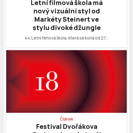
Letní filmová škola má
nový vizuální styl od
Markéty Steinert ve
stylu divoké džungle
44. Letní filmová škola, která se koná od 27…
Článek
Festival Dvořákova