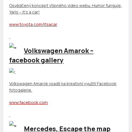
Osvědčený koncept vtipného video webu. Humor funguje,
Yaris – it’s a car!
www
.
toyota
.
com
/
itsacar
Volkswagen Amarok –
facebook gallery
Volkswagen Amarok vsadil na kreativní využití Facebook
fotogalerie.
www
.
facebook
.
com
Mercedes, Escape the map