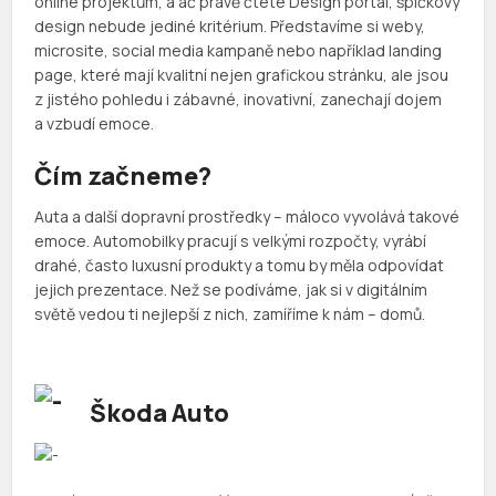
online projektům, a ač právě čtete Design portál, špičkový
design nebude jediné kritérium. Představíme si weby,
microsite, social media kampaně nebo například landing
page, které mají kvalitní nejen grafickou stránku, ale jsou
z jistého pohledu i zábavné, inovativní, zanechají dojem
a vzbudí emoce.
Čím začneme?
Auta a další dopravní prostředky – máloco vyvolává takové
emoce. Automobilky pracují s velkými rozpočty, vyrábí
drahé, často luxusní produkty a tomu by měla odpovídat
jejich prezentace. Než se podíváme, jak si v digitálním
světě vedou ti nejlepší z nich, zamíříme k nám – domů.
Škoda Auto