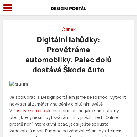
Článek
Digitální lahůdky:
Provětráme
automobilky. Palec dolů
dostává Škoda Auto
Ve spolupráci s Design portálem jsme se rozhodli vytvořit
nový seriál zaměřený na dění v digitálním světě.
V
PositiveZero.co.uk
chápeme online jako samostatný
obor, který nesmí být svázán limity jiných médií. Online
prostě není interaktivní leták, jak si ještě spousta
zadavatelů myslí. Budeme se věnovat všem myslitelným