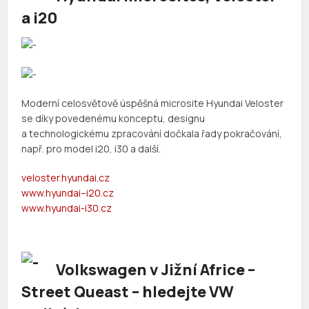
a i20
Moderní celosvětově úspěšná microsite Hyundai Veloster
se díky povedenému konceptu, designu
a technologickému zpracování dočkala řady pokračování,
např. pro model i20, i30 a další.
veloster.hyundai.cz
www
.
hyundai
–
i
20.
cz
www.hyundai-i30.cz
Volkswagen v Jižní Africe –
Street Queast – hledejte VW