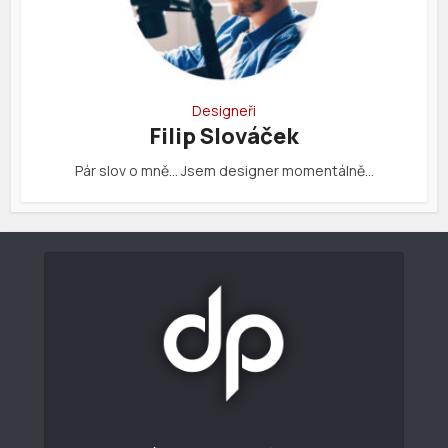
Designeři
Filip Slováček
Pár slov o mně… Jsem designer momentálně…