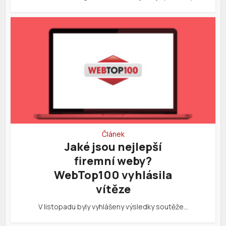
Článek
Jaké jsou nejlepší
firemní weby?
WebTop100 vyhlásila
vítěze
V listopadu byly vyhlášeny výsledky soutěže…