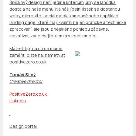
Špičkový design není jediné kritérium, aby se lahůdka
dostala na naše menu. Na náš jídelní lístek se dostanou
weby, microsite, social media kampaně nebo například
landing page, které mají kvalitní nejen grafické a technické
zpracování, ale jsou z nějakého pohledu zábavné,
inovativní, zanechají dojem a vzbudí emoce.
Máte-li tip, na co se máme
zaměřit, pište na: namety at
positivezero.co.uk
Tomáš Silný
Creative director
PositiveZero
.
co
.
uk
Linked
in
Design portal