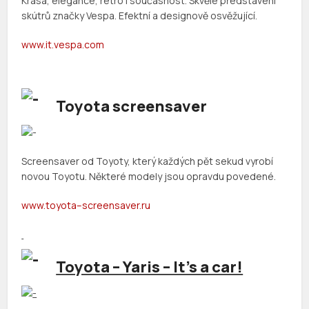
Krása, elegance, retro i současnost. Skvělé představení
skútrů značky Vespa. Efektní a designově osvěžující.
www
.
it
.
vespa
.
com
Toyota screensaver
Screensaver od Toyoty, který každých pět sekud vyrobí
novou Toyotu. Některé modely jsou opravdu povedené.
www
.
toyota
–
screensaver
.
ru
Toyota – Yaris – It’s a car!