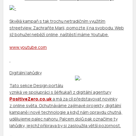
Skvělá kampaň s tak trochu netradičním využitím
streetview. Zachraňte Marii, pomozte jí na svobodu. Web
již bohužel neběží online, naštěstí máme Youtube.
www
.
youtube
.
com
Digitální lahůdky
Tato sekce Design portálu
vzniká ve spolupráci s šéfkukaři z digitální agentury
PositiveZero
.
co
.
uk
a má za cíl představovat novinky
z online světa. Ochutnáváme zajímavé projekty, digitální
kampaně i nové technologie a když nám opravdu chutná,
udělujeme palec nahoru. Palcem dolů pak označíme ty
lahůdky, jejichž příprava by si zasloužila větší pozornost.