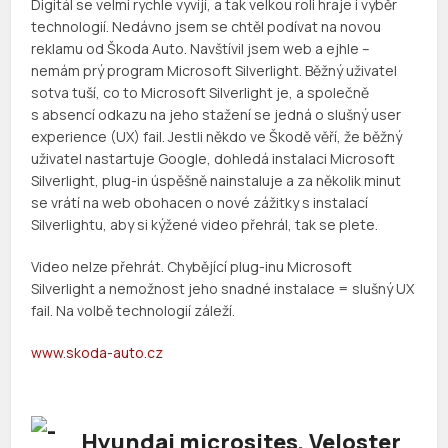
Digitál se velmi rychle vyvíjí, a tak velkou roli hraje i výběr
technologií. Nedávno jsem se chtěl podívat na novou
reklamu od Škoda Auto. Navštívil jsem web a ejhle –
nemám prý program Microsoft Silverlight. Běžný uživatel
sotva tuší, co to Microsoft Silverlight je, a společně
s absencí odkazu na jeho stažení se jedná o slušný user
experience (UX) fail. Jestli někdo ve Škodě věří, že běžný
uživatel nastartuje Google, dohledá instalaci Microsoft
Silverlight, plug-in úspěšně nainstaluje a za několik minut
se vrátí na web obohacen o nové zážitky s instalací
Silverlightu, aby si kýžené video přehrál, tak se plete.
Video nelze přehrát. Chybějící plug-inu Microsoft
Silverlight a nemožnost jeho snadné instalace = slušný UX
fail. Na volbě technologií záleží.
www.skoda-auto.cz
Hyundai microsites, Veloster