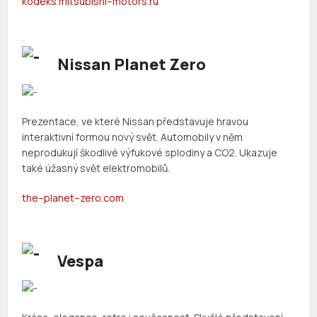
kodeks
.
mitsubishi
–
motors
.
ru
Nissan Planet Zero
Prezentace, ve které Nissan představuje hravou
interaktivní formou nový svět. Automobily v něm
neprodukují škodlivé výfukové splodiny a CO2. Ukazuje
také úžasný svět elektromobilů.
the
–
planet
–
zero
.
com
Vespa