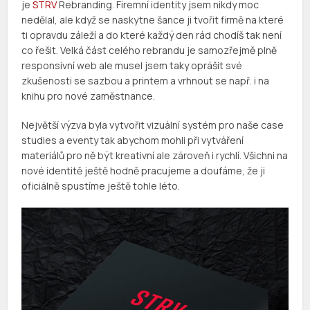
je
STRV
Rebranding. Firemní identity jsem nikdy moc
nedělal, ale když se naskytne šance ji tvořit firmě na které
ti opravdu záleží a do které každý den rád chodíš tak není
co řešit. Velká část celého rebrandu je samozřejmě plně
responsivní web ale musel jsem taky oprášit své
zkušenosti se sazbou a printem a vrhnout se např. i na
knihu pro nové zaměstnance.
Největší výzva byla vytvořit vizuální systém pro naše case
studies a eventy tak abychom mohli při vytváření
materiálů pro ně být kreativní ale zároveň i rychlí. Všichni na
nové identitě ještě hodně pracujeme a doufáme, že ji
oficiálně spustíme ještě tohle léto.