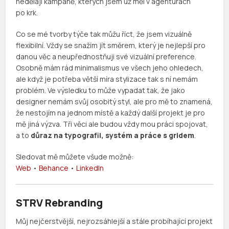
nedělají kampaně, kterých jsem už měl v agenturách
po krk.
Co se mé tvorby týče tak můžu říct, že jsem vizuálně
flexibilní. Vždy se snažím jít směrem, který je nejlepší pro
danou věc a neupřednostňuji své vizuální preference.
Osobně mám rád minimalismus ve všech jeho ohledech,
ale když je potřeba větší míra stylizace tak s ní nemám
problém. Ve výsledku to může vypadat tak, že jako
designer nemám svůj osobitý styl, ale pro mě to znamená,
že nestojím na jednom místě a každý další projekt je pro
mě jiná výzva. Tři věci ale budou vždy mou práci spojovat,
a to
důraz na typografii, systém a práce s gridem
.
Sledovat mě můžete všude možně:
Web
•
Behance
•
LinkedIn
STRV Rebranding
Můj nejčerstvější, nejrozsáhlejší a stále probíhající projekt