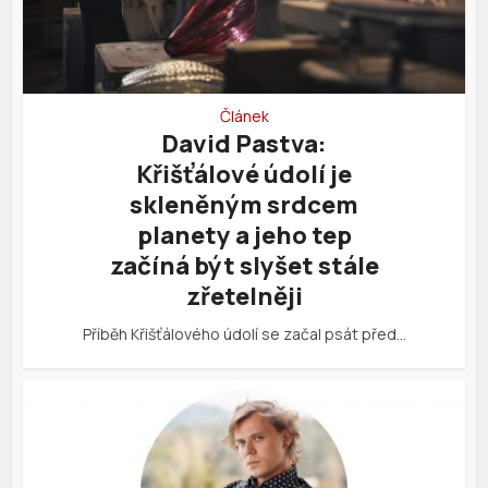
Článek
David Pastva:
Křišťálové údolí je
skleněným srdcem
planety a jeho tep
začíná být slyšet stále
zřetelněji
Příběh Křišťálového údolí se začal psát před…