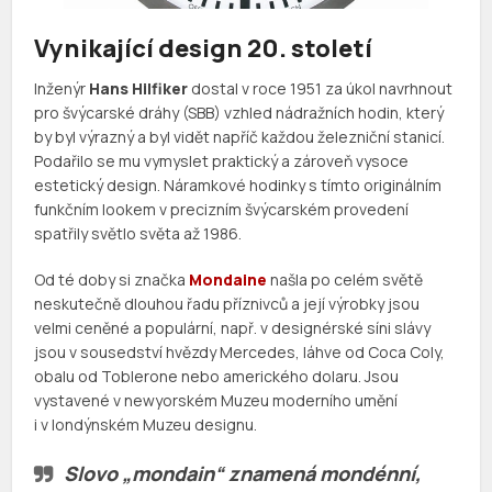
Vynikající design 20. století
Inženýr
Hans Hilfiker
dostal v roce 1951 za úkol navrhnout
pro švýcarské dráhy (SBB) vzhled nádražních hodin, který
by byl výrazný a byl vidět napříč každou železniční stanicí.
Podařilo se mu vymyslet praktický a zároveň vysoce
estetický design. Náramkové hodinky s tímto originálním
funkčním lookem v precizním švýcarském provedení
spatřily světlo světa až 1986.
Od té doby si značka
Mondaine
našla po celém světě
neskutečně dlouhou řadu příznivců a její výrobky jsou
velmi ceněné a populární, např. v designérské síni slávy
jsou v sousedství hvězdy Mercedes, láhve od Coca Coly,
obalu od Toblerone nebo amerického dolaru. Jsou
vystavené v newyorském Muzeu moderního umění
i v londýnském Muzeu designu.
Slovo „mondain“ znamená
mondénní,