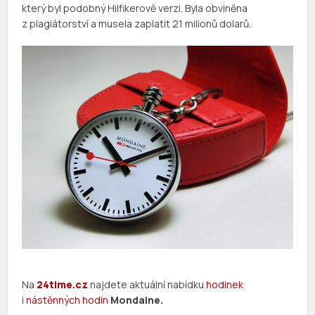
který byl podobný Hilfikerově verzi. Byla obviněna
z plagiátorství a musela zaplatit 21 milionů dolarů.
Na
24time.cz
najdete aktuální nabídku
hodinek
i
nástěnných hodin
Mondaine.