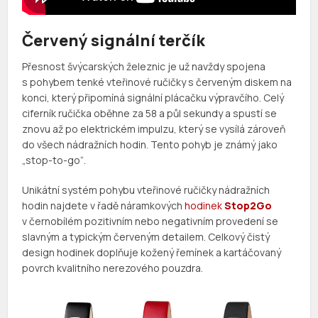
Červený signální terčík
Přesnost švýcarských železnic je už navždy spojena
s pohybem tenké vteřinové ručičky s červeným diskem na
konci, který připomíná signální plácačku výpravčího. Celý
ciferník ručička oběhne za 58 a půl sekundy a spustí se
znovu až po elektrickém impulzu, který se vysílá zároveň
do všech nádražních hodin. Tento pohyb je známý jako
„stop-to-go“.
Unikátní systém pohybu vteřinové ručičky nádražních
hodin najdete v řadě náramkových
hodinek
Stop2Go
v černobílém pozitivním nebo negativním provedení se
slavným a typickým červeným detailem. Celkový čistý
design hodinek doplňuje kožený řemínek a kartáčovaný
povrch kvalitního nerezového pouzdra.