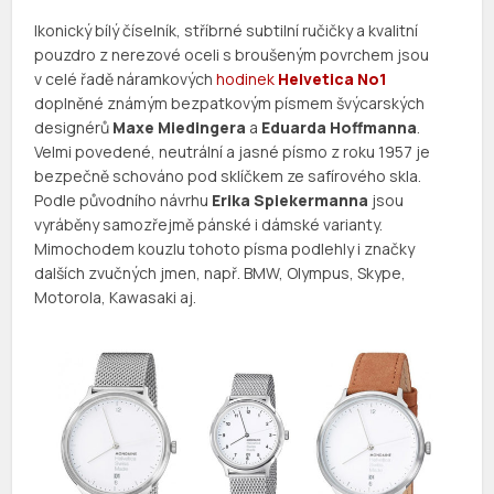
Ikonický bílý číselník, stříbrné subtilní ručičky a kvalitní
pouzdro z nerezové oceli s broušeným povrchem jsou
v celé řadě náramkových
hodinek
Helvetica No1
doplněné známým bezpatkovým písmem švýcarských
designérů
Maxe Miedingera
a
Eduarda Hoffmanna
.
Velmi povedené, neutrální a jasné písmo z roku 1957 je
bezpečně schováno pod sklíčkem ze safírového skla.
Podle původního návrhu
Erika Spiekermanna
jsou
vyráběny samozřejmě pánské i dámské varianty.
Mimochodem kouzlu tohoto písma podlehly i značky
dalších zvučných jmen, např. BMW, Olympus, Skype,
Motorola, Kawasaki aj.