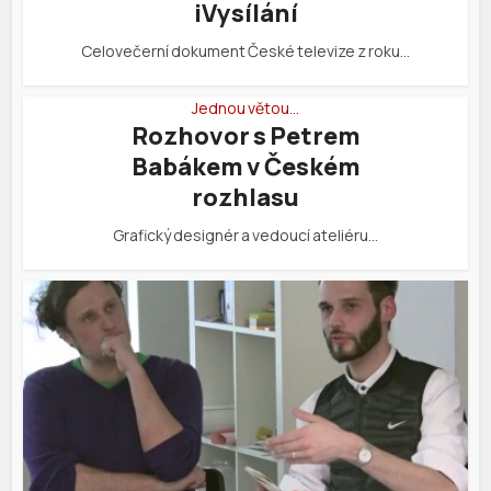
iVysílání
Celovečerní dokument České televize z roku…
Jednou větou…
Rozhovor s Petrem
Babákem v Českém
rozhlasu
Grafický designér a vedoucí ateliéru…