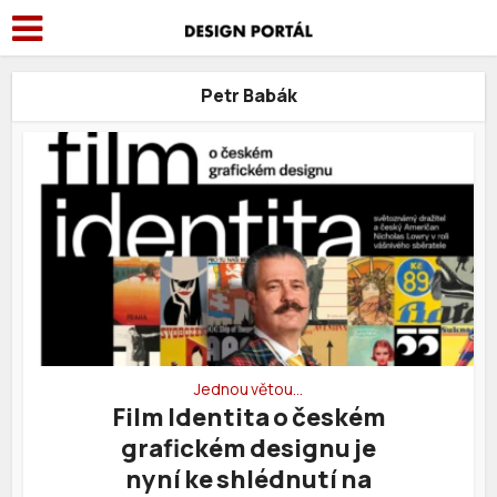
Petr Babák
Jednou větou…
Film Identita o českém
grafickém designu je
nyní ke shlédnutí na