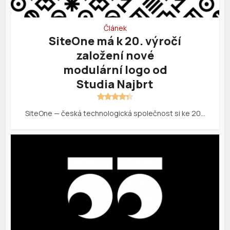
Článek
SiteOne má k 20. výročí
založení nové
modulární logo od
Studia Najbrt
SiteOne — česká technologická společnost si ke 20…