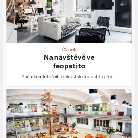
Článek
Na návštěvě ve
feopatito
Začátkem letošního roku stálo feopatito před…