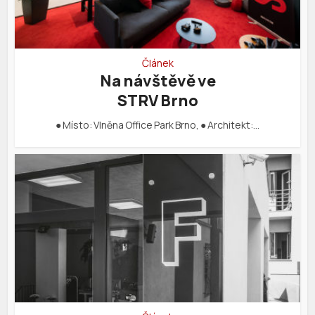
Článek
Na návštěvě ve
STRV Brno
● Místo: Vlněna Office Park Brno, ● Architekt:…