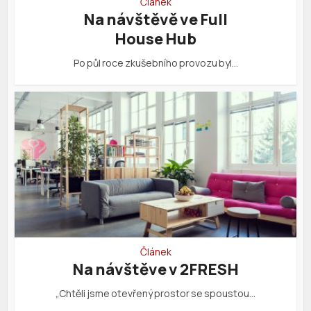
Článek
Na návštěvě ve Full
House Hub
Po půl roce zkušebního provozu byl…
Článek
Na návštěve v 2FRESH
„Chtěli jsme otevřený prostor se spoustou…