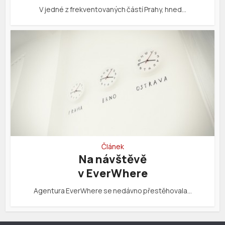
V jedné z frekventovaných částí Prahy, hned…
Článek
Na návštěvě
v EverWhere
Agentura EverWhere se nedávno přestěhovala…