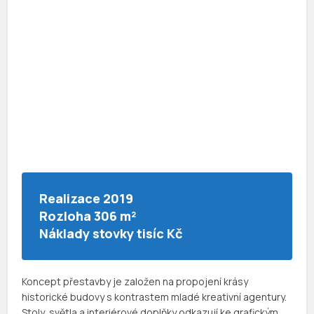
Realizace
2019
Rozloha
306 m²
Náklady
stovky tisíc Kč
Koncept přestavby je založen na propojení krásy
historické budovy s kontrastem mladé kreativní agentury.
Stoly, světla a interiérové doplňky odkazují ke grafickým