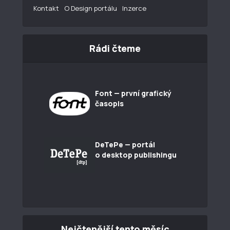
Kontakt
O Design portálu
Inzerce
Rádi čteme
Font — první grafický
časopis
DeTePe — portál
o desktop publishingu
Nejčtenější tento měsíc