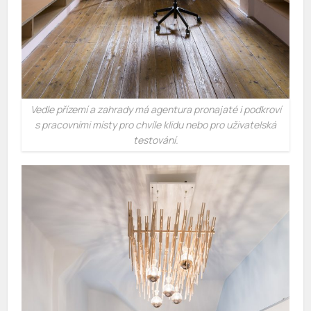
Vedle přízemí a zahrady má agentura pronajaté i podkroví
s pracovními místy pro chvíle klidu nebo pro uživatelská
testování.