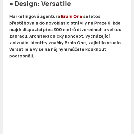
● Design: Versatile
Marketingová agentura
Brain One
se letos
přestěhovala do novoklasicistní vily na Praze 6, kde
mají k dispozici přes 300 metrů čtverečních a velkou
zahradu. Architektonický koncept, vycházející
z vizuální identity značky Brain One, zajistilo studio
Versatile a vy se na něj nyní můžete kouknout
podrobněji.