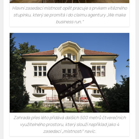
Hlavní zasedací místnost opět pracuje s prvkem vítězného
stupínku, který se promítá i do claimu agentury „We make
business run.“
Zahrada přes léto přidává dalších 500 metrů čtverečních
využitelného prostoru, který slouží například jako 4
zasedací „místnosti“ navíc.