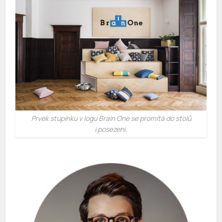
Prvek stupínku v logu Brain One se promítá do stolů
i posezení.