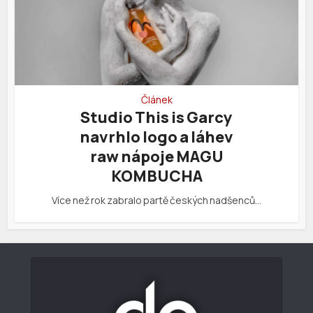
Článek
Studio This is Garcy
navrhlo logo a láhev
raw nápoje MAGU
KOMBUCHA
Více než rok zabralo partě českých nadšenců…