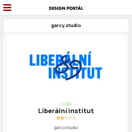
garcy.studio
Loga
Liberální institut
garcy.studio