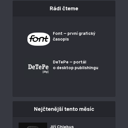
Rádi čteme
Font — první grafický
časopis
DeTePe — portál
o desktop publishingu
Nejčtenější tento měsíc
Jiří Chlebus