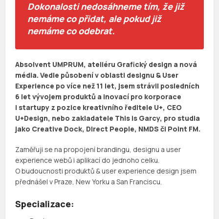
Dokonalosti nedosáhneme tím, že již
nemáme co přidat, ale pokud již
nemáme co odebrat.
Absolvent UMPRUM, ateliéru Grafický design a nová
média. Vedle působení v oblasti designu & User
Experience po více než 11 let, jsem strávil posledních
6 let vývojem produktů a inovací pro korporace
i startupy z pozice kreativního ředitele U+, CEO
U+Design, nebo zakladatele This is Garcy, pro studia
jako Creative Dock, Direct People, NMDS či Point FM.
Zaměřuji se na propojení brandingu, designu a user
experience webů i aplikací do jednoho celku.
O budoucnosti produktů & user experience design jsem
přednášel v Praze, New Yorku a San Franciscu.
Specializace: