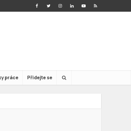
ky práce
Přidejte se