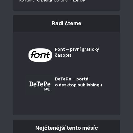
Kontakt
O Design portálu
Inzerce
Rádi čteme
Font — první grafický
časopis
DeTePe — portál
o desktop publishingu
Nejčtenější tento měsíc