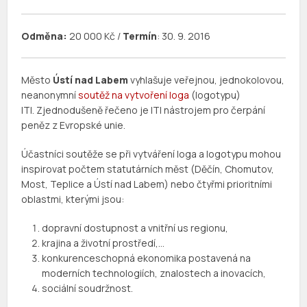
Odměna:
20 000 Kč /
Termín
: 30. 9. 2016
_
Město
Ústí nad Labem
vyhlašuje veřejnou, jednokolovou,
neanonymní
soutěž na vytvoření loga
(logotypu)
ITI. Zjednodušeně řečeno je ITI nástrojem pro čerpání
peněz z Evropské unie.
Účastníci soutěže se při vytváření loga a logotypu mohou
inspirovat počtem statutárních měst (Děčín, Chomutov,
Most, Teplice a Ústí nad Labem) nebo čtyřmi prioritními
oblastmi, kterými jsou:
dopravní dostupnost a vnitřní us regionu,
krajina a životní prostředí,…
konkurenceschopná ekonomika postavená na
moderních technologiích, znalostech a inovacích,
sociální soudržnost.