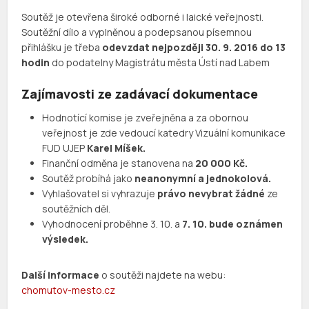
Soutěž je otevřena široké odborné i laické veřejnosti.
Soutěžní dílo a vyplněnou a podepsanou písemnou
přihlášku je třeba
odevzdat nejpozději 30. 9. 2016 do 13
hodin
do podatelny Magistrátu města Ústí nad Labem
Zajímavosti ze zadávací dokumentace
Hodnotící komise je zveřejněna a za obornou
veřejnost je zde vedoucí katedry Vizuální komunikace
FUD UJEP
Karel Míšek.
Finanční odměna je stanovena na
20 000 Kč.
Soutěž probíhá jako
neanonymní a jednokolová.
Vyhlašovatel si vyhrazuje
právo nevybrat žádné
ze
soutěžních děl.
Vyhodnocení proběhne 3. 10. a
7. 10. bude oznámen
výsledek.
Další informace
o soutěži najdete na webu:
chomutov-mesto.cz