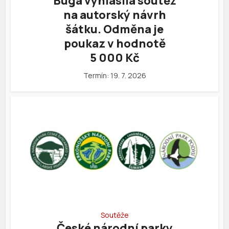
Buga vyhlásila soutěž
na autorský návrh
šátku. Odměna je
poukaz v hodnotě
5 000 Kč
Termín: 19. 7. 2026
Soutěže
České národní parky