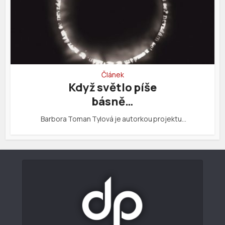
Článek
Když světlo píše
básně…
Barbora Toman Tylová je autorkou projektu…