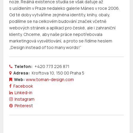
noze. Reálná existence studia se však datuje až
s usídlením v Praze nedaleko galerie Mánes v roce 2006.
Od té doby vytváříme zejména identity, knihy, obaly,
podílíme se na celkovém budování značek včetně
webových stránek a aplikací pro české, ale i zahraniční
klienty. Chceme, aby naše práce nepotřebovala
marketingová vysvětlování, a proto se řídíme heslem
„Design instead of too many words!“
Telefon:
+420 773 226 871
Adresa:
Kroftova 10, 150 00 Praha 5
Web:
www.toman-design.com
Facebook
Linked-in
Instagram
Pinterest