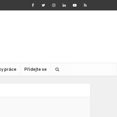
ky práce
Přidejte se