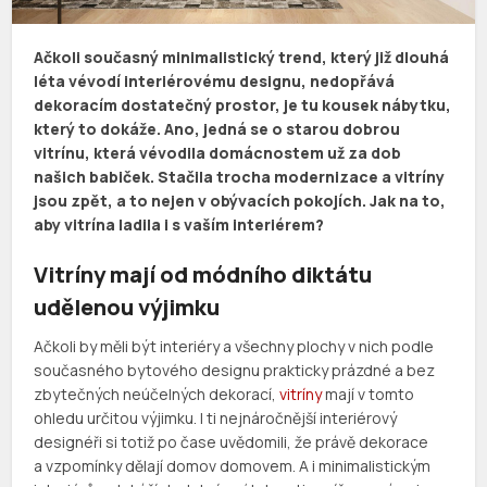
Ačkoli současný minimalistický trend, který již dlouhá
léta vévodí interiérovému designu, nedopřává
dekoracím dostatečný prostor, je tu kousek nábytku,
který to dokáže. Ano, jedná se o starou dobrou
vitrínu, která vévodila domácnostem už za dob
našich babiček. Stačila trocha modernizace a vitríny
jsou zpět, a to nejen v obývacích pokojích. Jak na to,
aby vitrína ladila i s vaším interiérem?
Vitríny mají od módního diktátu
udělenou výjimku
Ačkoli by měli být interiéry a všechny plochy v nich podle
současného bytového designu prakticky prázdné a bez
zbytečných neúčelných dekorací,
vitríny
mají v tomto
ohledu určitou výjimku. I ti nejnáročnější interiérový
designéři si totiž po čase uvědomili, že právě dekorace
a vzpomínky dělají domov domovem. A i minimalistickým