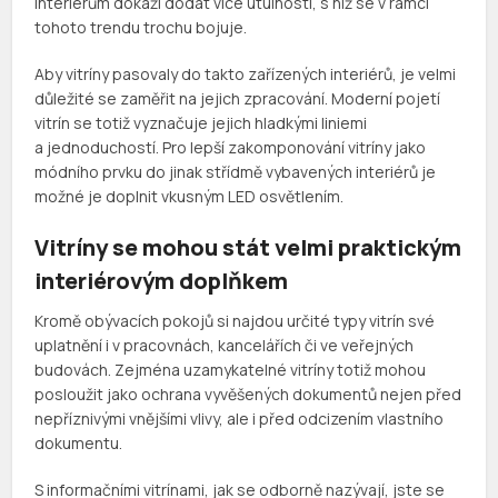
interiérům dokáží dodat více útulnosti, s níž se v rámci
tohoto trendu trochu bojuje.
Aby vitríny pasovaly do takto zařízených interiérů, je velmi
důležité se zaměřit na jejich zpracování. Moderní pojetí
vitrín se totiž vyznačuje jejich hladkými liniemi
a jednoduchostí. Pro lepší zakomponování vitríny jako
módního prvku do jinak střídmě vybavených interiérů je
možné je doplnit vkusným LED osvětlením.
Vitríny se mohou stát velmi praktickým
interiérovým doplňkem
Kromě obývacích pokojů si najdou určité typy vitrín své
uplatnění i v pracovnách, kancelářích či ve veřejných
budovách. Zejména uzamykatelné vitríny totiž mohou
posloužit jako ochrana vyvěšených dokumentů nejen před
nepříznivými vnějšími vlivy, ale i před odcizením vlastního
dokumentu.
S informačními vitrínami, jak se odborně nazývají, jste se