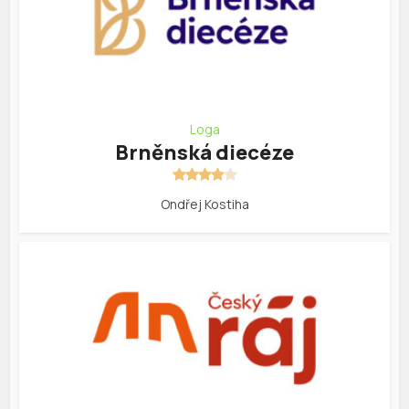
Loga
Brněnská diecéze
Ondřej Kostiha