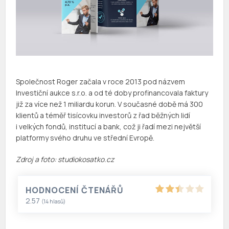
Společnost Roger začala v roce 2013 pod názvem
Investiční aukce s.r.o. a od té doby profinancovala faktury
již za více než 1 miliardu korun. V současné době má 300
klientů a téměř tisícovku investorů z řad běžných lidí
i velkých fondů, institucí a bank, což ji řadí mezi největší
platformy svého druhu ve střední Evropě.
Zdroj a foto: studiokosatko.cz
HODNOCENÍ ČTENÁŘŮ
2.57
(
14
hlasů)