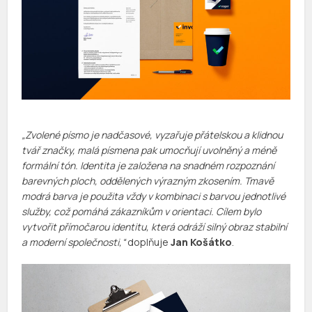
„Zvolené písmo je nadčasové, vyzařuje přátelskou a klidnou
tvář značky, malá písmena pak umocňují uvolněný a méně
formální tón. Identita je založena na snadném rozpoznání
barevných ploch, oddělených výrazným zkosením. Tmavě
modrá barva je použita vždy v kombinaci s barvou jednotlivé
služby, což pomáhá zákazníkům v orientaci. Cílem bylo
vytvořit přímočarou identitu, která odráží silný obraz stabilní
a moderní společnosti,“
doplňuje
Jan Košátko
.