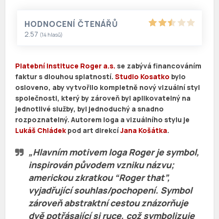
HODNOCENÍ ČTENÁŘŮ
2.57
(
14
hlasů)
Platební instituce Roger a.s.
se zabývá financováním
faktur s dlouhou splatností.
Studio Kosatko
bylo
osloveno, aby vytvořilo kompletně nový vizuální styl
společnosti, který by zároveň byl aplikovatelný na
jednotlivé služby, byl jednoduchý a snadno
rozpoznatelný. Autorem loga a vizuálního stylu je
Lukáš Chládek
pod art direkcí
Jana Košátka
.
„Hlavním motivem loga Roger je symbol,
inspirován původem vzniku názvu;
americkou zkratkou “Roger that”,
vyjadřující souhlas/pochopení. Symbol
zároveň abstraktní cestou znázorňuje
dvě potřásající si ruce, což symbolizuje