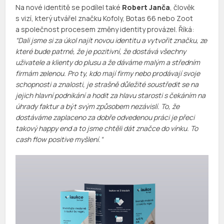
Na nové identitě se podílel také
Robert Janča
, člověk
s vizí, který utvářel značku Kofoly, Botas 66 nebo Zoot
a společnost procesem změny identity provázel. Říká:
“Dali jsme si za úkol najít novou identitu a vytvořit značku, ze
které bude patrné, že je pozitivní, že dostává všechny
uživatele a klienty do plusu a že dáváme malým a středním
firmám zelenou. Pro ty, kdo mají firmy nebo prodávají svoje
schopnosti a znalosti, je strašně důležité soustředit se na
jejich hlavní podnikání a hodit za hlavu starosti s čekáním na
úhrady faktur a být svým způsobem nezávislí. To, že
dostáváme zaplaceno za dobře odvedenou práci je přeci
takový happy end a to jsme chtěli dát značce do vínku. To
cash flow positive myšlení.“