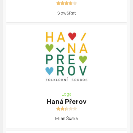
Slow&Rat
Loga
Haná Přerov
Milan Šuška