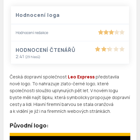
Hodnocení loga
Hodnocení redakce
HODNOCENÍ ČTENÁŘŮ
2.41
(
29
hlasů)
Česká dopravní společnost
Leo Express
představila
nové logo. To nahrazuje zlato-černé logo, které
společnosti sloužilo uplynulých pět let. V novém logu
byste měli najít šipku, která symbolicky propojuje dopravní
cesty a lidi. Hlavní firemní barvou se stala oranžová
a k vidění je již i na firemních webových stránkách.
Původní logo: