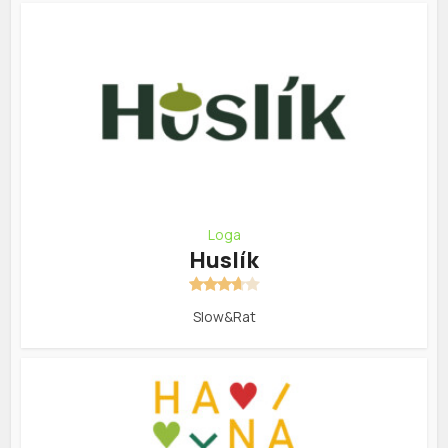
Loga
Huslík
Slow&Rat