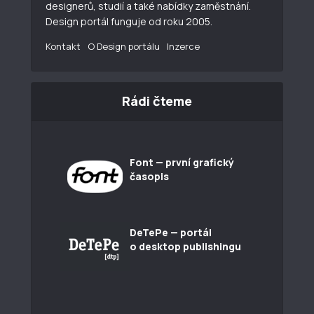
designerů, studií a také nabídky zaměstnání.
Design portál funguje od roku 2005.
Kontakt
O Design portálu
Inzerce
Rádi čteme
Font — první grafický
časopis
DeTePe — portál
o desktop publishingu