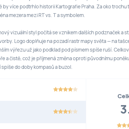
é by více podtrhlo historii Kartografie Praha. Za oko trochu 
na mezera mezi RT vs. T a symbolem.
e nový vizuální styl počítá se vznikem dalších podznaček a 
 tvorby. Logo doplňuje na pozadí rastr mapy světa — na taš
nším výřezu už jako podklad pod písmem spíše ruší. Celko
bře a čistě, což je příjmená změna oproti původnímu poně
ří spíše do doby kompasů a buzol.
Cel
3