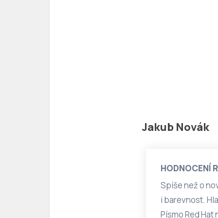
Jakub Novák
HODNOCENÍ 
Spíše než o no
i barevnost. H
Písmo Red Hat 