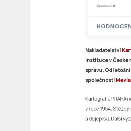
Zpracování
HODNOCEN
Nakladatelství
Kar
instituce v České 
správu. Od letošní
společnosti
Mevia
Kartografie PRAHA na
v roce 1954. Stěžejn
a dějepisu. Další vý