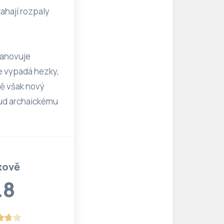
tahají rozpaly
stanovuje
ce vypadá hezky,
vě však nový
kud archaickému
kově
.8