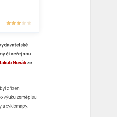
vydavatelské
rmy či veřejnou
Jakub Novák
ze
byl zřízen
 pro výuku zeměpisu
ty a cyklomapy.