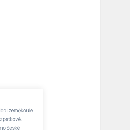
ymbol zeměkoule
ezpatkové.
smo české