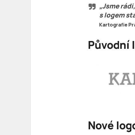
„Jsme rádi,
s logem sta
Kartografie P
Původní 
Nové log