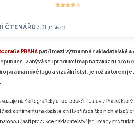
Í ČTENÁŘŮ
3.21
(
19
hlasů)
tografie PRAHA
patří mezi významné nakladatelské a 
republice. Zabývá se i produkcí map na zakázku pro fi
ho jara má nové logo a vizuální styl, jehož autorem je
.
vazuje na Kartografický a reprodukční ústav v Praze, který 
í část sortimentu nakladatelství tvoří řada školních atlasů
znamnou částí produkce nakladatelství jsou mapy pro turis