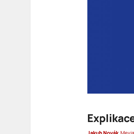
Explikac
Jakub Novák
,
Mevi