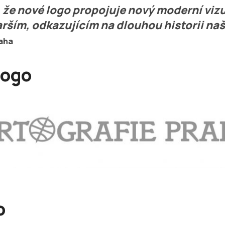
 že nové logo propojuje nový moderní vizu
rším, odkazujícím na dlouhou historii naší
raha
logo
o