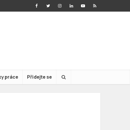
ky práce
Přidejte se