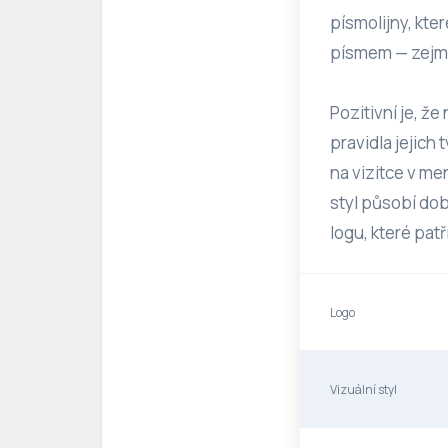
písmolijny, kter
písmem — zejmé
Pozitivní je, ž
pravidla jejich
na vizitce v me
styl působí do
logu, které pat
Logo
Vizuální styl