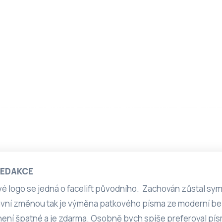
REDAKCE
vé logo se jedná o facelift původního. Zachován zůstal s
lavní změnou tak je výměna patkového písma ze moderní b
není špatné a je zdarma. Osobně bych spíše preferoval pí