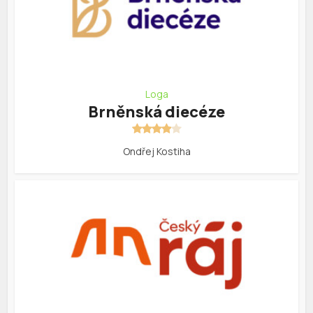
Loga
Brněnská diecéze
Ondřej Kostiha