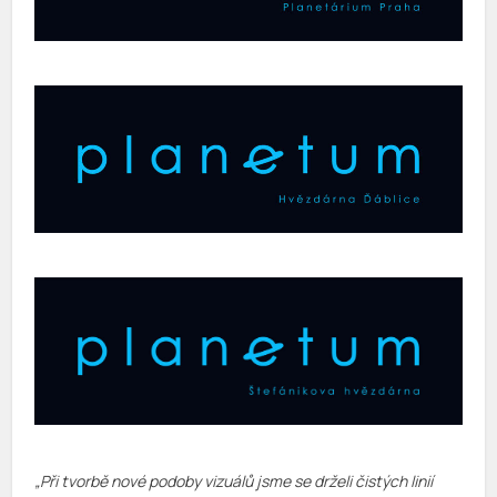
„Při tvorbě nové podoby vizuálů jsme se drželi čistých linií