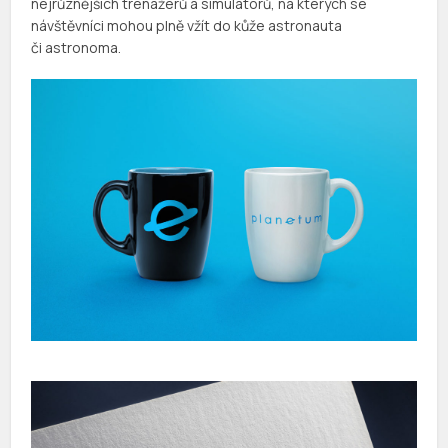
nejrůznějších trenažerů a simulátorů, na kterých se
návštěvníci mohou plně vžít do kůže astronauta
či astronoma.