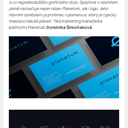
a co nejjednoduššího grafického stylu. Spojitost s vesmírem
jasně naznačuje nejen název Planetum, ale i logo. Jeho
hlavním symbolem je prstenec v písmenu e, který je typický
hned pro několik planet,“
říká marketing manažerka
platformy Planetum
Dominika Šimoňaková
.