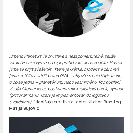
„Jméno Planetum je chytlavé a nezapomenutelné, takže
v kombinaci s výraznou typografií tvoří silnou značku. Snažili
jsme se přijít s řešením, které je krátké, moderní a zároveň
jsme chtěli vysvětlit brand DNA — aby všem hned bylo jasné,
o co se jedná — planetárium, něco vesmírného. Pro posílení
vizuální komunikace používáme minimalistický prvek, symbol
(pictorial mark), který je implementován do logotypu
(wordmark),“
doplňuje creative director Kitchen Branding
Matija Vujovic
.