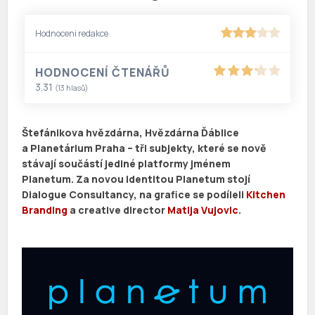
Hodnoceni redakce
HODNOCENÍ ČTENÁŘŮ
3.31
(
13
hlasů)
Štefánikova hvězdárna, Hvězdárna Ďáblice
a Planetárium Praha – tři subjekty, které se nově
stávají součástí jediné platformy jménem
Planetum. Za novou identitou Planetum stojí
Dialogue Consultancy, na grafice se podíleli
Kitchen
Branding
a creative director
Matija Vujovic
.