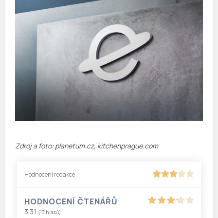
Zdroj a foto: planetum.cz, kitchenprague.com
Hodnoceni redakce
HODNOCENÍ ČTENÁŘŮ
3.31
(
13
hlasů)