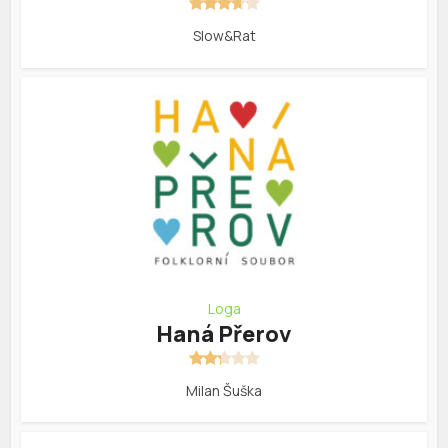
Slow&Rat
Loga
Haná Přerov
Milan Šuška