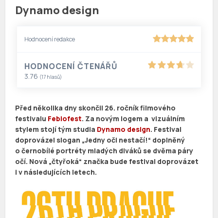
Dynamo design
Hodnocení redakce
HODNOCENÍ ČTENÁŘŮ
3.76
(
17
hlasů)
Před několika dny skončil 26. ročník filmového
festivalu
Febiofest
. Za novým logem a vizuálním
stylem stojí tým studia
Dynamo design
. Festival
doprovázel slogan „Jedny oči nestačí!“ doplněný
o černobílé portréty mladých diváků se dvěma páry
očí. Nová „čtyřoká“ značka bude festival doprovázet
i v následujících letech.