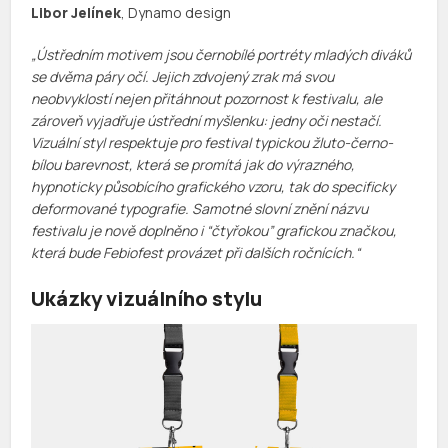
Libor Jelínek
, Dynamo design
„Ústředním motivem jsou černobílé portréty mladých diváků
se dvěma páry očí. Jejich zdvojený zrak má svou
neobvyklostí nejen přitáhnout pozornost k festivalu, ale
zároveň vyjadřuje ústřední myšlenku: jedny oči nestačí.
Vizuální styl respektuje pro festival typickou žluto-černo-
bílou barevnost, která se promítá jak do výrazného,
hypnoticky působícího grafického vzoru, tak do specificky
deformované typografie. Samotné slovní znění názvu
festivalu je nově doplněno i “čtyřokou” grafickou značkou,
která bude Febiofest provázet při dalších ročnících.
“
Ukázky vizuálního stylu