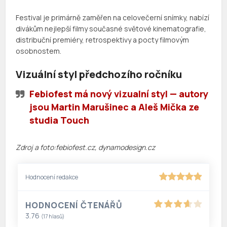
Festival je primárně zaměřen na celovečerní snímky, nabízí
divákům nejlepší filmy současné světové kinematografie,
distribuční premiéry, retrospektivy a pocty filmovým
osobnostem.
Vizuální styl předchozího ročníku
Febiofest má nový vizualní styl — autory
jsou Martin Marušinec a Aleš Mička ze
studia Touch
Zdroj a foto:febiofest.cz, dynamodesign.cz
Hodnocení redakce
HODNOCENÍ ČTENÁŘŮ
3.76
(
17
hlasů)