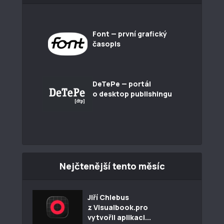
Font — první grafický
časopis
DeTePe — portál
o desktop publishingu
Nejčtenější tento měsíc
Jiří Chlebus
z Visualbook.pro
vytvořil aplikaci...