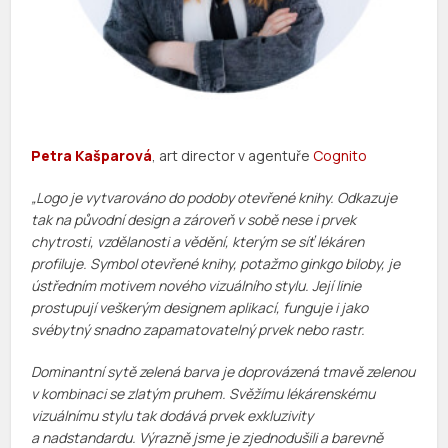
Petra Kašparová
, art director v agentuře
Cognito
„Logo je vytvarováno do podoby otevřené knihy. Odkazuje
tak na původní design a zároveň v sobě nese i prvek
chytrosti, vzdělanosti a vědění, kterým se síť lékáren
profiluje. Symbol otevřené knihy, potažmo ginkgo biloby, je
ústředním motivem nového vizuálního stylu. Její linie
prostupují veškerým designem aplikací, funguje i jako
svébytný snadno zapamatovatelný prvek nebo rastr.
Dominantní sytě zelená barva je doprovázená tmavě zelenou
v kombinaci se zlatým pruhem. Svěžímu lékárenskému
vizuálnímu stylu tak dodává prvek exkluzivity
a nadstandardu. Výrazně jsme je zjednodušili a barevně