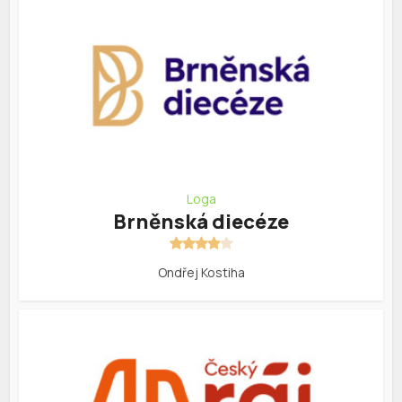
Loga
Brněnská diecéze
Ondřej Kostiha