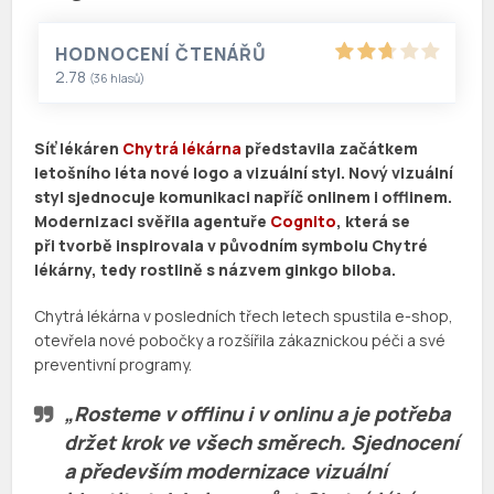
HODNOCENÍ ČTENÁŘŮ
2.78
(
36
hlasů)
Síť lékáren
Chytrá lékárna
představila začátkem
letošního léta nové logo a vizuální styl. Nový vizuální
styl sjednocuje komunikaci napříč onlinem i offlinem.
Modernizaci svěřila agentuře
Cognito
, která se
při tvorbě inspirovala v původním symbolu Chytré
lékárny, tedy rostlině s názvem ginkgo biloba.
Chytrá lékárna v posledních třech letech spustila e-shop,
otevřela nové pobočky a rozšířila zákaznickou péči a své
preventivní programy.
„Rosteme v offlinu i v onlinu a je potřeba
držet krok ve všech směrech. Sjednocení
a především modernizace vizuální