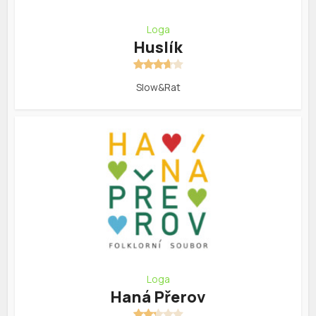
Loga
Huslík
Slow&Rat
Loga
Haná Přerov