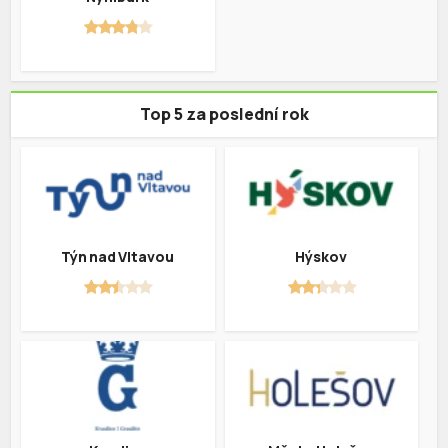
Top 5 za poslední rok
Týn nad Vltavou
Hýskov