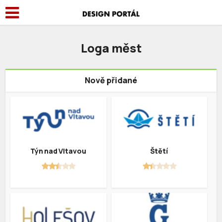
Loga měst
Nově přidané
Týn nad Vltavou
Štětí