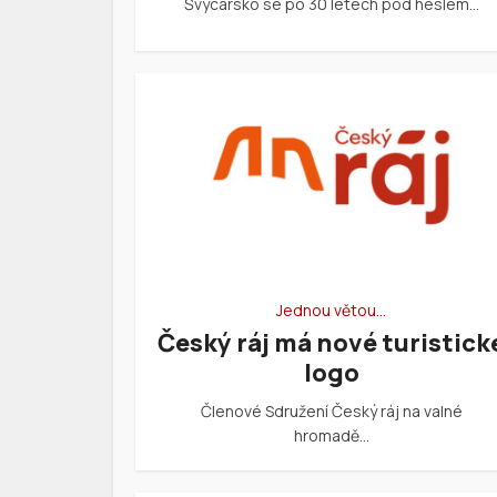
Švýcarsko se po 30 letech pod heslem…
Jednou větou…
Český ráj má nové turistick
logo
Členové Sdružení Český ráj na valné
hromadě…