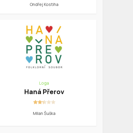
Ondřej Kostiha
Loga
Haná Přerov
Milan Šuška