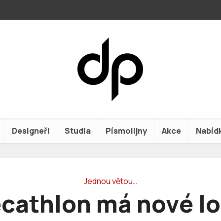
Designeři
Studia
Písmolijny
Akce
Nabíd
Jednou větou…
cathlon má nové l