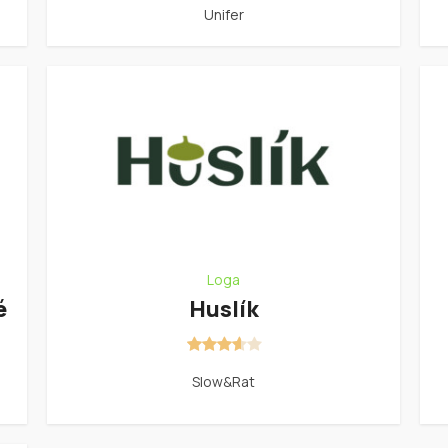
Unifer
Loga
é
Huslík
Slow&Rat