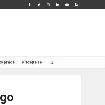
ky práce
Přidejte se
ogo