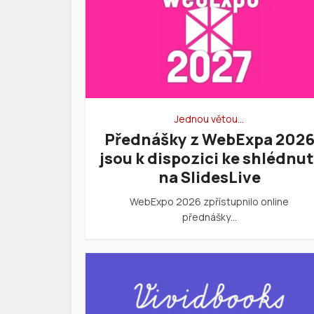
Jednou větou…
Přednášky z WebExpa 202
jsou k dispozici ke shlédnut
na SlidesLive
WebExpo 2026 zpřístupnilo online
přednášky…