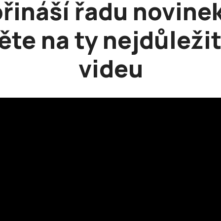
přináší řadu novinek
te na ty nejdůležit
videu