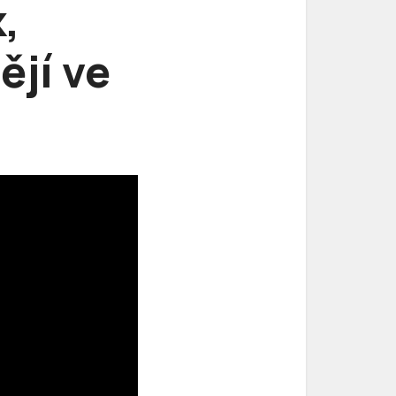
,
ějí ve