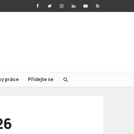
ky práce
Přidejte se
26