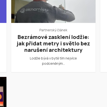
Partnerský článek
Bezrámové zasklení lodžie:
jak přidat metry i světlo bez
narušení architektury
Lodžie bývá v bytě tím nejvíce
podceněným…