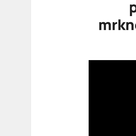
mrkně