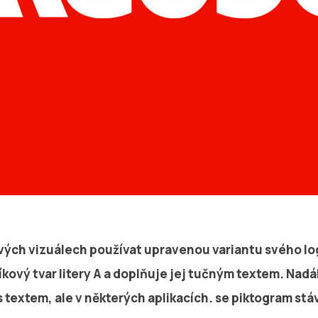
vých vizuálech používat upravenou variantu svého l
íkový tvar litery A a doplňuje jej tučným textem. Nadá
 textem, ale v některých aplikacích. se piktogram stá