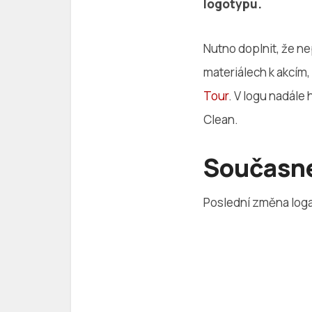
logotypu.
Nutno doplnit, že ne
materiálech k akcím
Tour
. V logu nadále
Clean.
Současné
Poslední změna log