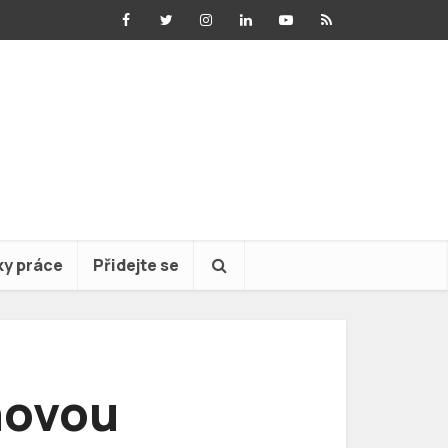
ky práce
Přidejte se
novou