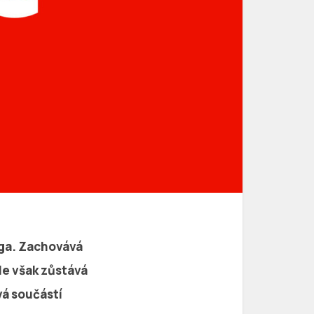
oga. Zachovává
le však zůstává
vá součástí