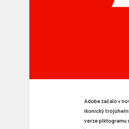
Adobe začalo v no
ikonický trojúheln
verze piktogramu s