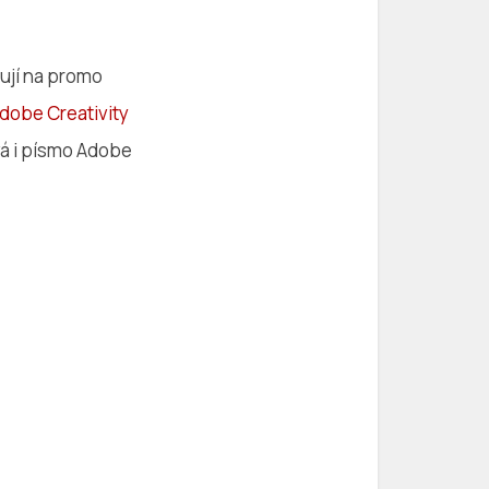
vují na promo
dobe Creativity
vá i písmo Adobe