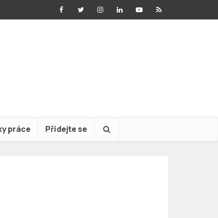
ky práce
Přidejte se