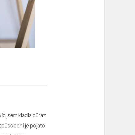
víc jsem kladla důraz
uzpůsobení je pojato