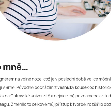
 o mně…
gnérem na volné noze, což je v poslední době velice mód
uji v Brně. Původně pocházím z vesničky kousek od histori
ku na Ostravské univerzitě a nejvíce mě poznamenala studi
gu. Změnilo to celkově můj přístup k tvorbě, rozšířilo obz