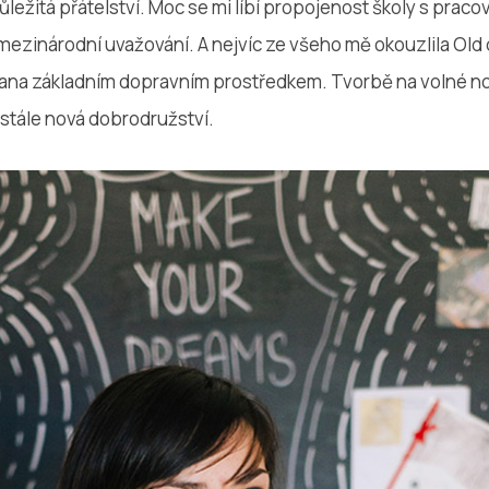
důležitá přátelství. Moc se mi líbí propojenost školy s prac
 mezinárodní uvažování. A nejvíc ze všeho mě okouzlila Old d
na základním dopravním prostředkem. Tvorbě na volné noz
 stále nová dobrodružství.