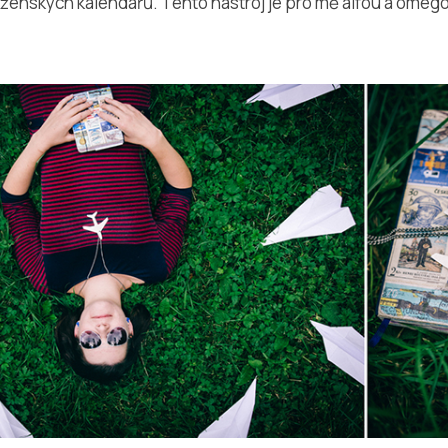
z ženských kalendářů. Tento nástroj je pro mě alfou a omeg