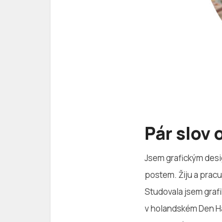
Pár slov
Jsem grafickým desi
postem. Žiju a prac
Studovala jsem grafi
v holandském Den Haa