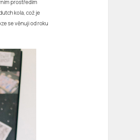
ovním prostředím
utch kola, což je
e se věnuji od roku