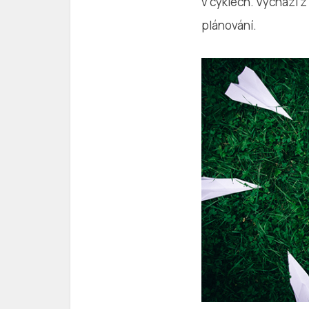
v cyklech. Vychází 
plánování.