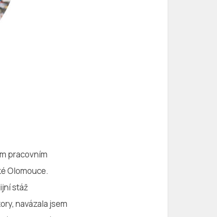
ním pracovním
cké Olomouce.
jní stáž
ory, navázala jsem