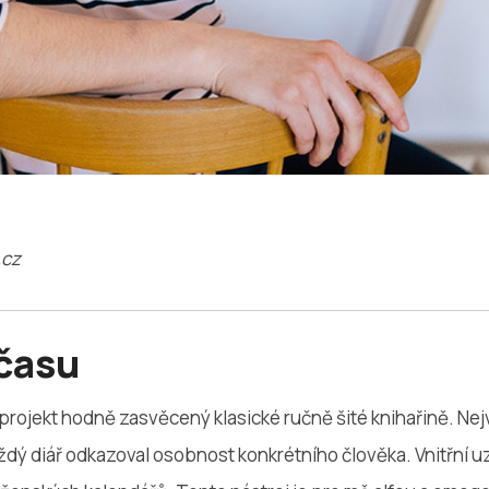
.cz
 času
projekt hodně zasvěcený klasické ručně šité knihařině. Nej
ždý diář odkazoval osobnost konkrétního člověka. Vnitřní 