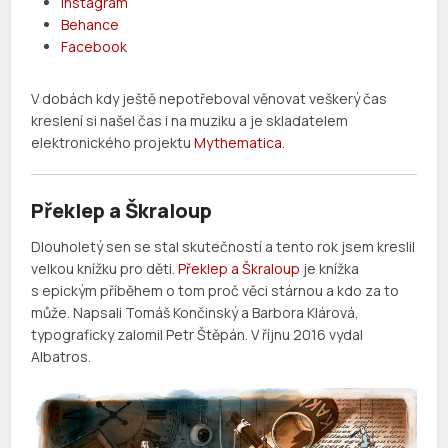
Instagram
Behance
Facebook
V dobách kdy ještě nepotřeboval věnovat veškerý čas
kreslení si našel čas i na muziku a je skladatelem
elektronického projektu
Mythematica
.
Překlep a Škraloup
Dlouholetý sen se stal skutečností a tento rok jsem kreslil
velkou knížku pro děti.
Překlep a Škraloup
je knížka
s epickým příběhem o tom proč věci stárnou a kdo za to
může. Napsali Tomáš Končinský a Barbora Klárová,
typograficky zalomil Petr Štěpán. V říjnu 2016 vydal
Albatros.