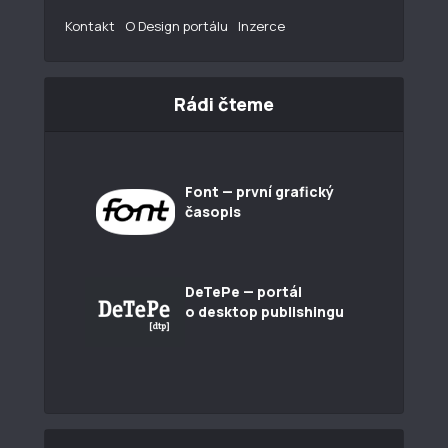
Kontakt
O Design portálu
Inzerce
Rádi čteme
Font — první grafický
časopis
DeTePe — portál
o desktop publishingu