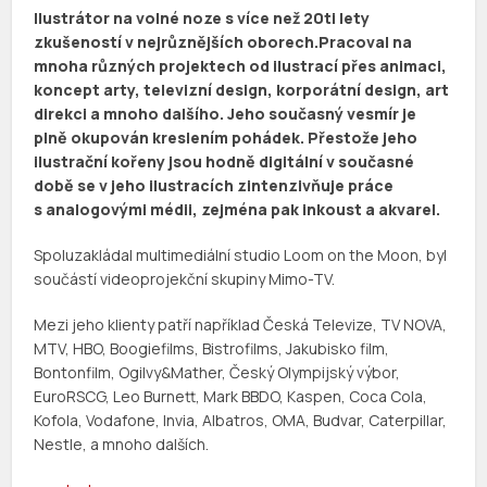
Ilustrátor na volné noze s více než 20ti lety
zkušeností v nejrůznějších oborech.Pracoval na
mnoha různých projektech od ilustrací přes animaci,
koncept arty, televizní design, korporátní design, art
direkci a mnoho dalšího. Jeho současný vesmír je
plně okupován kreslením pohádek. Přestože jeho
ilustrační kořeny jsou hodně digitální v současné
době se v jeho ilustracích zintenzivňuje práce
s analogovými médii, zejména pak inkoust a akvarel.
Spoluzakládal multimediální studio Loom on the Moon, byl
součástí videoprojekční skupiny Mimo-TV.
Mezi jeho klienty patří například Česká Televize, TV NOVA,
MTV, HBO, ​​​​​​​Boogiefilms, Bistrofilms, Jakubisko film,
Bontonfilm, Ogilvy&Mather, Český Olympijský výbor,
EuroRSCG, Leo Burnett, Mark BBDO, Kaspen, Coca Cola,
Kofola, Vodafone, Invia, Albatros, OMA, Budvar, Caterpillar,
Nestle, a mnoho dalších.