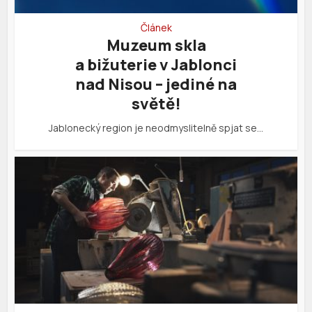
Článek
Muzeum skla
a bižuterie v Jablonci
nad Nisou – jediné na
světě!
Jablonecký region je neodmyslitelně spjat se…