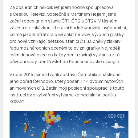
Za posledních několik let jsem hodně spolupracoval
s Českou Televizí. Společně s Martinem Hejlem jsme
začali redesignem stanic ČT1, ČT2 a ČT24. V těsném
závěsu se zakázkou, která mi hodně umožnila uvědomit si,
co mě jako ilustrátora baví dělat nejvíce, vývojem grafiky
pro nově vznikající dětskou stanici ČT :D. Znělky získaly
řadu mezinárodních ocenění televizní grafiky. Nejraději
mám duhové ovce co každý den uzavírají vysílání a z té
původní sady identů výlet do Rousseauovské džungle.
V roce 2015 jsme stvořili postavu Černobíla a následně
jeho pořad Černobílo, který dosáhl l 44 dvouminutových
animovaných dílů. Zatím mojí poslední spoluprací s touto
institucí bylo vytváření výtvarna komediálního seriálu
KOSMO.