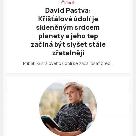
Článek
David Pastva:
Křišťálové údolí je
skleněným srdcem
planety a jeho tep
začíná být slyšet stále
zřetelněji
Příběh Křišťálového údolí se začal psát před…