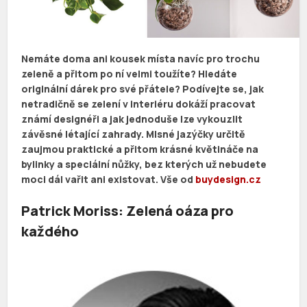
Nemáte doma ani kousek místa navíc pro trochu
zeleně a přitom po ní velmi toužíte? Hledáte
originální dárek pro své přátele? Podívejte se, jak
netradičně se zelení v interiéru dokáží pracovat
známí designéři a jak jednoduše lze vykouzlit
závěsné létající zahrady. Mlsné jazýčky určitě
zaujmou praktické a přitom krásné květináče na
bylinky a speciální nůžky, bez kterých už nebudete
moci dál vařit ani existovat. Vše od
buydesign.cz
Patrick Moriss: Zelená oáza pro
každého