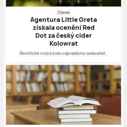
Článek
Agentura Little Greta
získala ocenění Red
Dot za český cider
Kolowrat
Šlechtické rody bývaly odpradávna zadavateli…