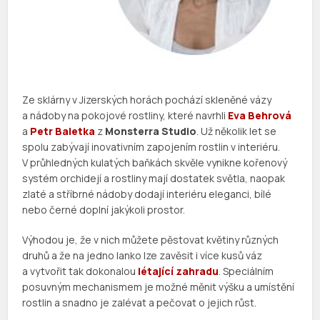
Ze sklárny v Jizerských horách pochází skleněné vázy
a nádoby na pokojové rostliny, které navrhli
Eva Behrová
a
Petr Baletka
z
Monsterra Studio
. Už několik let se
spolu zabývají inovativním zapojením rostlin v interiéru.
V průhledných kulatých baňkách skvěle vynikne kořenový
systém orchidejí a rostliny mají dostatek světla, naopak
zlaté a stříbrné nádoby dodají interiéru eleganci, bílé
nebo černé doplní jakýkoli prostor.
Výhodou je, že v nich můžete pěstovat květiny různých
druhů a že na jedno lanko lze zavěsit i více kusů váz
a vytvořit tak dokonalou
létající zahradu
. Speciálním
posuvným mechanismem je možné měnit výšku a umístění
rostlin a snadno je zalévat a pečovat o jejich růst.