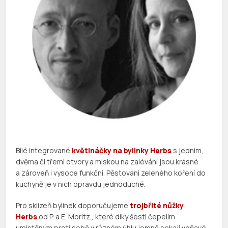
Bílé integrované
květináčky na bylinky
Herbs
s jedním,
dvěma či třemi otvory a miskou na zalévání jsou krásné
a zároveň i vysoce funkční. Pěstování zeleného koření do
kuchyně je v nich opravdu jednoduché.
Pro sklizeň bylinek doporučujeme
trojbřité nůžky
Herbs
od P. a E. Moritz., které díky šesti čepelím
umístěným proti sobě v různém úhlu jemně sekají voňavé