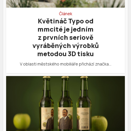
Článek
Květináč Typo od
mmcité je jedním
z prvních seriově
vyráběných výrobků
metodou 3D tisku
V oblasti městského mobiliáře přichází značka…