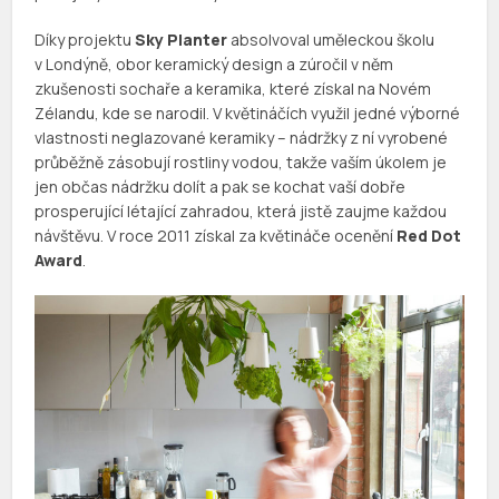
Díky projektu
Sky Planter
absolvoval uměleckou školu
v Londýně, obor keramický design a zúročil v něm
zkušenosti sochaře a keramika, které získal na Novém
Zélandu, kde se narodil. V květináčích využil jedné výborné
vlastnosti neglazované keramiky – nádržky z ní vyrobené
průběžně zásobují rostliny vodou, takže vaším úkolem je
jen občas nádržku dolít a pak se kochat vaší dobře
prosperující létající zahradou, která jistě zaujme každou
návštěvu. V roce 2011 získal za květináče ocenění
Red Dot
Award
.