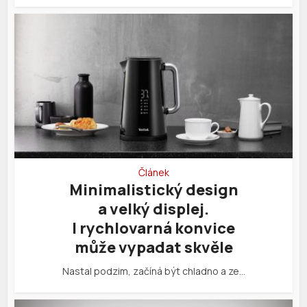
Článek
Minimalistický design
a velký displej.
I rychlovarná konvice
může vypadat skvěle
Nastal podzim, začíná být chladno a ze…