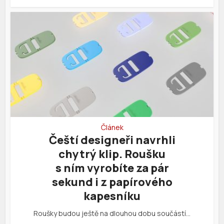
Článek
Čeští designeři navrhli
chytrý klip. Roušku
s ním vyrobíte za pár
sekund i z papírového
kapesníku
Roušky budou ještě na dlouhou dobu součástí…