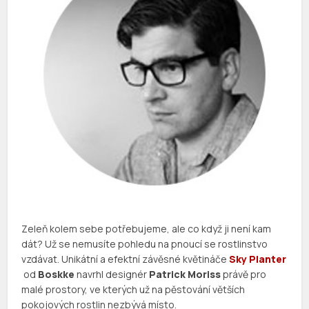
Zeleň kolem sebe potřebujeme, ale co když ji není kam
dát? Už se nemusíte pohledu na pnoucí se rostlinstvo
vzdávat. Unikátní a efektní závěsné květináče
Sky Planter
od
Boskke
navrhl designér
Patrick Moriss
právě pro
malé prostory, ve kterých už na pěstování větších
pokojových rostlin nezbývá místo.