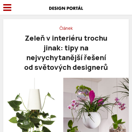
Článek
Zeleň v interiéru trochu
jinak: tipy na
nejvychytanější řešení
od světových designerů