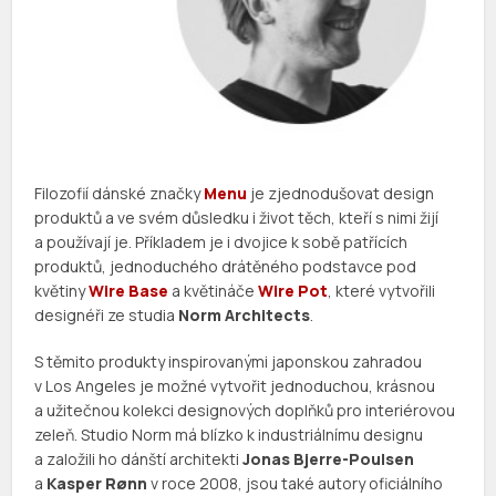
Filozofií dánské značky
Menu
je zjednodušovat design
produktů a ve svém důsledku i život těch, kteří s nimi žijí
a používají je. Příkladem je i dvojice k sobě patřících
produktů, jednoduchého drátěného podstavce pod
květiny
Wire Base
a květináče
Wire Pot
, které vytvořili
designéři ze studia
Norm Architects
.
S těmito produkty inspirovanými japonskou zahradou
v Los Angeles je možné vytvořit jednoduchou, krásnou
a užitečnou kolekci designových doplňků pro interiérovou
zeleň. Studio Norm má blízko k industriálnímu designu
a založili ho dánští architekti
Jonas Bjerre-Poulsen
a
Kasper Rønn
v roce 2008, jsou také autory oficiálního