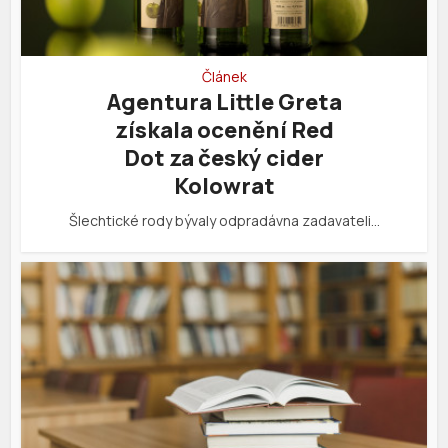
Článek
Agentura Little Greta
získala ocenění Red
Dot za český cider
Kolowrat
Šlechtické rody bývaly odpradávna zadavateli…