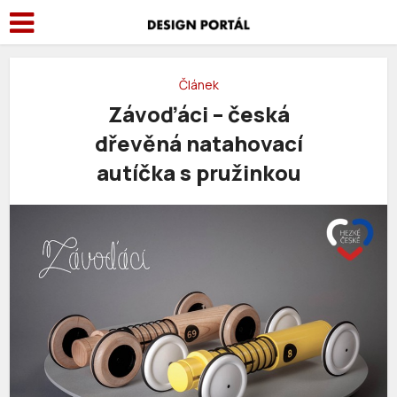
Článek
Závoďáci – česká
dřevěná natahovací
autíčka s pružinkou