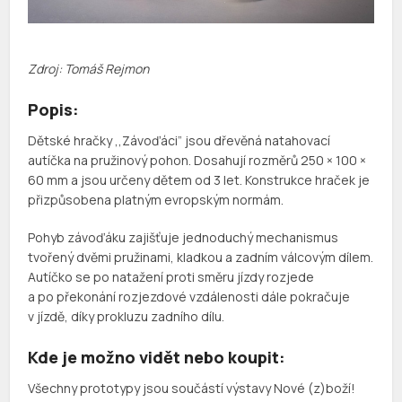
Zdroj: Tomáš Rejmon
Popis:
Dětské hračky ,,Závoďáci” jsou dřevěná natahovací
autíčka na pružinový pohon. Dosahují rozměrů 250 × 100 ×
60 mm a jsou určeny dětem od 3 let. Konstrukce hraček je
přizpůsobena platným evropským normám.
Pohyb závoďáku zajišťuje jednoduchý mechanismus
tvořený dvěmi pružinami, kladkou a zadním válcovým dílem.
Autíčko se po natažení proti směru jízdy rozjede
a po překonání rozjezdové vzdálenosti dále pokračuje
v jízdě, díky prokluzu zadního dílu.
Kde je možno vidět nebo koupit:
Všechny prototypy jsou součástí výstavy Nové (z)boží!