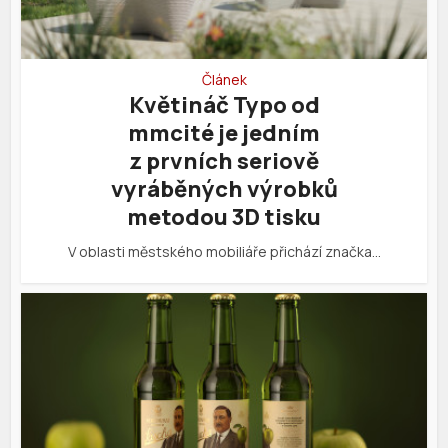
Článek
Květináč Typo od
mmcité je jedním
z prvních seriově
vyráběných výrobků
metodou 3D tisku
V oblasti městského mobiliáře přichází značka…