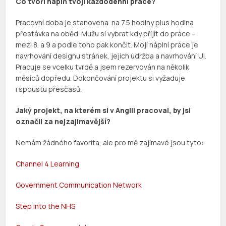
Co tvoří náplň tvojí každodenní práce?
Pracovní doba je stanovena na 7.5 hodiny plus hodina
přestávka na oběd. Mužu si vybrat kdy příjít do práce –
mezi 8. a 9 a podle toho pak končit. Mojí náplní práce je
navrhování designu stránek, jejich údržba a navrhování UI.
Pracuje se vcelku tvrdě a jsem rezervován na několik
měsíců dopředu. Dokončování projektu si vyžaduje
i spoustu přesčasů.
Jaký projekt, na kterém si v Anglii pracoval, by jsi
označil za nejzajimavější?
Nemám žádného favorita, ale pro mě zajímavé jsou tyto:
Channel 4 Learning
Government Communication Network
Step into the NHS