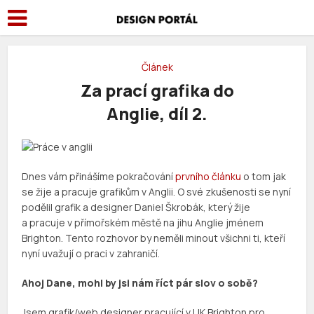
Článek
Za prací grafika do
Anglie, díl 2.
Dnes vám přinášíme pokračování
prvního článku
o tom jak
se žije a pracuje grafikům v Anglii. O své zkušenosti se nyní
podělil grafik a designer Daniel Škrobák, který žije
a pracuje v přímořském městě na jihu Anglie jménem
Brighton. Tento rozhovor by neměli minout všichni ti, kteří
nyní uvažují o praci v zahraničí.
Ahoj Dane, mohl by jsi nám říct pár slov o sobě?
Jsem grafik/web designer pracující v UK Brighton pro