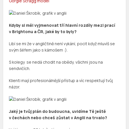
Gorgie Scragg model
Kdyby si měl vyjmenovat tří hlavní rozdíly mezi prací
v Brightonu a ČR, jaké by to byly?
Libí se mi že v angličtině není vykání, pocit když mluvíš se
svým šéfem jako s kámošem :).
S kolegy se nedá chodit na obědy, všichni jsou na
sendvičích.
Klienti mají profesionálnější přístup a víc respektují tvůj
názor.
Jaký je tvůj plán do budoucna, uvidíme Tě ještě
v čechách nebo chceš zůstat v Anglii na trvalo?