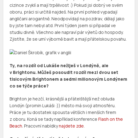
cizince zvyklí a mají trpělivost :) Pokud jsi dobrý ve svém
oboru, práci si určitě najdeš. Na první pohled vypadají
angličani arogantně. Neodpovídají na pozdrav, dělají jako
by jste tam nebyl atd. První týden jsem si připadal ve
studiu divně. Všechno ale napraví pár výletů do hospody.
Zjistíte, že se umí výborně bavit a mají přátelskou povahu.
Ty, na rozdíl od Lukáše nežiješ v Londýně, ale
v Brightonu. Můžeš posoudit rozdíl mezi dvou set
tisicovým Brightonem a sedmi milionovým Londýnem
co se týče práce?
Brighton je hezčí, krásnější a přátelštější než obluda
Londýn (promin Lukáši :)) město má svoji atmosféru.
Práce je tu dostatek spousta větších i menších firem
z oboru. Koná se tady například konference
Flash on the
Beach
. Pracovní nabídky
najdete zde
.