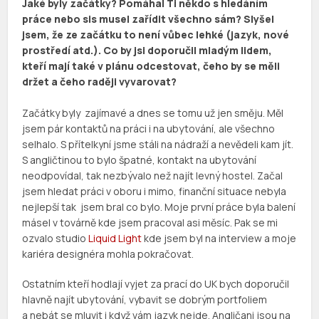
Jaké byly začátky? Pomáhal Ti někdo s hledáním
práce nebo sis musel zařídit všechno sám? Slyšel
jsem, že ze začátku to není vůbec lehké (jazyk, nové
prostředí atd.). Co by jsi doporučil mladým lidem,
kteří mají také v plánu odcestovat, čeho by se měli
držet a čeho raději vyvarovat?
Začátky byly zajímavé a dnes se tomu už jen směju. Měl
jsem pár kontaktů na práci i na ubytování, ale všechno
selhalo. S přítelkyní jsme stáli na nádraží a nevědeli kam jít.
S angličtinou to bylo špatné, kontakt na ubytování
neodpovídal, tak nezbývalo než najít levný hostel. Začal
jsem hledat práci v oboru i mimo, finanční situace nebyla
nejlepší tak jsem bral co bylo. Moje první práce byla balení
másel v továrně kde jsem pracoval asi měsíc. Pak se mi
ozvalo studio
Liquid Light
kde jsem byl na interview a moje
kariéra designéra mohla pokračovat.
Ostatním kteří hodlají vyjet za prací do UK bych doporučil
hlavně najít ubytování, vybavit se dobrým portfoliem
a nebát se mluvit i když vám jazyk nejde. Angličani jsou na