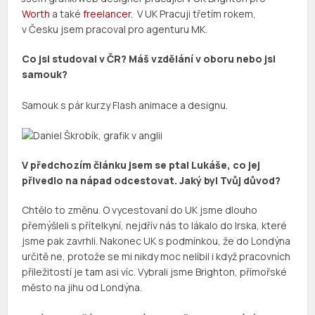
Worth
a také
freelancer
. V UK Pracuji třetím rokem,
v Česku jsem pracoval pro agenturu MK.
Co jsi studoval v ČR? Máš vzdělání v oboru nebo jsi
samouk?
Samouk s pár kurzy Flash animace a designu.
V předchozím článku jsem se ptal Lukáše, co jej
přivedlo na nápad odcestovat. Jaký byl Tvůj důvod?
Chtělo to změnu. O vycestovaní do UK jsme dlouho
přemýšleli s přítelkyní, nejdřív nás to lákalo do Irska, které
jsme pak zavrhli. Nakonec UK s podmínkou, že do Londýna
určitě ne, protože se mi nikdy moc nelíbil i když pracovních
příležitostí je tam asi víc. Vybrali jsme Brighton, přímořské
město na jihu od Londýna.