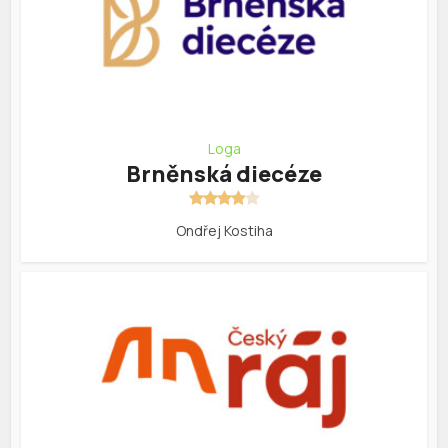
Loga
Brněnská diecéze
Ondřej Kostiha