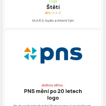
Loga
Štětí
M.A.R.S. Audio a interní tým
Jednou větou…
PNS mění po 20 letech
logo
Po dvaceti letech mění První novinová společnost…