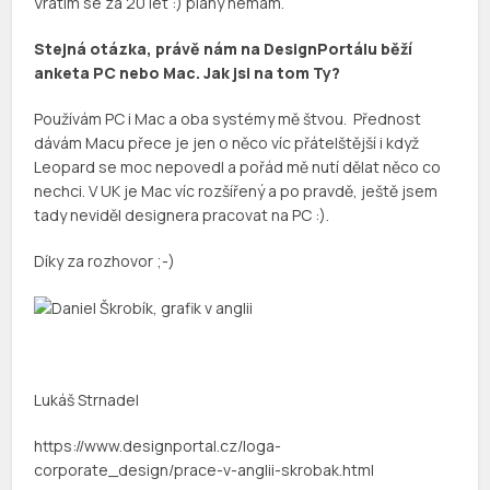
Vrátím se za 20 let :) plány nemám.
Stejná otázka, právě nám na DesignPortálu běží
anketa PC nebo Mac. Jak jsi na tom Ty?
Používám PC i Mac a oba systémy mě štvou. Přednost
dávám Macu přece je jen o něco víc přátelštější i když
Leopard se moc nepovedl a pořád mě nutí dělat něco co
nechci. V UK je Mac víc rozšířený a po pravdě, ještě jsem
tady neviděl designera pracovat na PC :).
Díky za rozhovor ;-)
Lukáš Strnadel
https://www.designportal.cz/loga-
corporate_design/prace-v-anglii-skrobak.html