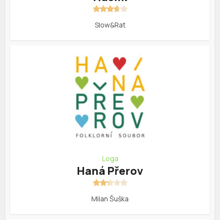
Slow&Rat
Loga
Haná Přerov
Milan Šuška