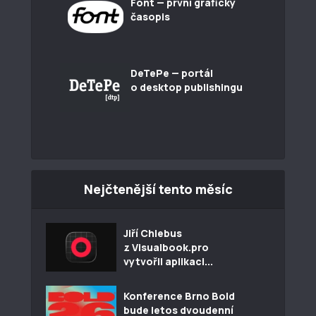
Font — první grafický
časopis
DeTePe — portál
o desktop publishingu
Nejčtenější tento měsíc
Jiří Chlebus
z Visualbook.pro
vytvořil aplikaci...
Konference Brno Bold
bude letos dvoudenní