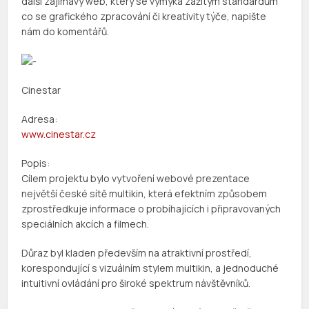
další zajímavý web, který se vymyká zažitým standardům
co se grafického zpracování či kreativity týče, napište
nám do komentářů.
Cinestar
Adresa:
www.cinestar.cz
Popis:
Cílem projektu bylo vytvoření webové prezentace
největší české sítě multikin, která efektním způsobem
zprostředkuje informace o probíhajících i připravovaných
speciálních akcích a filmech.
Důraz byl kladen především na atraktivní prostředí,
korespondující s vizuálním stylem multikin, a jednoduché
intuitivní ovládání pro široké spektrum návštěvníků.