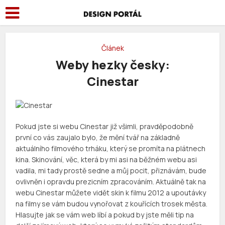
Článek
Weby hezky česky:
Cinestar
Pokud jste si webu Cinestar již všimli, pravděpodobně
první co vás zaujalo bylo, že mění tvář na základně
aktuálního filmového trháku, který se promíta na plátnech
kina. Skinování, věc, která by mi asi na běžném webu asi
vadila, mi tady prostě sedne a můj pocit, přiznávám, bude
ovlivněn i opravdu prezicním zpracováním. Aktuálně tak na
webu Cinestar můžete vidět skin k filmu 2012 a upoutávky
na filmy se vám budou vynořovat z kouřících trosek města.
Hlasujte jak se vám web líbí a pokud by jste měli tip na