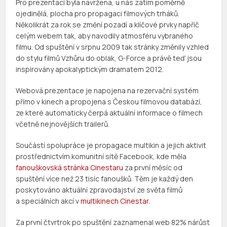
Pro prezentaci byla navržena, u nás zatím poměrně
ojedinělá, plocha pro propagaci filmových trháků.
Několikrát za rok se změní pozadí a klíčové prvky napříč
celým webem tak, aby navodily atmosféru vybraného
filmu. Od spuštění v srpnu 2009 tak stránky změnily vzhled
do stylu filmů Vzhůru do oblak, G-Force a právě teď jsou
inspirovány apokalyptickým dramatem 2012.
Webová prezentace je napojena na rezervační systém
přímo v kinech a propojena s Českou filmovou databází,
ze které automaticky čerpá aktuální informace o filmech
včetně nejnovějších trailerů.
Součástí spolupráce je propagace multikin a jejich aktivit
prostřednictvím komunitní sítě Facebook, kde měla
fanouškovská stránka Cinestaru
za první měsíc od
spuštění více než 23 tisíc fanoušků. Těm je každý den
poskytováno aktuální zpravodajství ze světa filmů
a speciálních akcí v
multikinech Cinestar
.
Za první čtvrtrok po spuštění zaznamenal web 82% nárůst