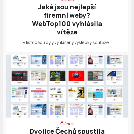
Jaké jsou nejlepší
firemní weby?
WebTop100 vyhlásila
vítěze
V listopadu byly vyhlášeny výsledky soutěže…
Článek
Dvojice Čechů spustila