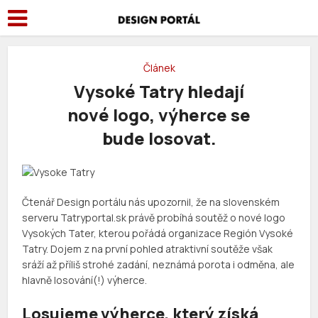
Článek
Vysoké Tatry hledají
nové logo, výherce se
bude losovat.
Čtenář Design portálu nás upozornil, že na slovenském
serveru Tatryportal.sk právě probíhá soutěž o nové logo
Vysokých Tater, kterou pořádá organizace Región Vysoké
Tatry. Dojem z na první pohled atraktivní soutěže však
sráží až příliš strohé zadání, neznámá porota i odměna, ale
hlavně losování(!) výherce.
Losujeme výherce, který získá