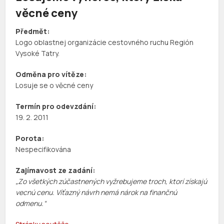
věcné ceny
Předmět:
Logo oblastnej organizácie cestovného ruchu Región
Vysoké Tatry.
Odměna pro vítěze:
Losuje se o věcné ceny
Termín pro odevzdání:
19. 2. 2011
Porota:
Nespecifikována
Zajímavost ze zadání:
„Zo všetkých zúčastnených vyžrebujeme troch, ktorí získajú
vecnú cenu. Víťazný návrh nemá nárok na finančnú
odmenu.“