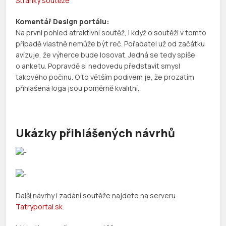
Stránky soutěže
Komentář Design portálu:
Na první pohled atraktivní soutěž, i když o soutěži v tomto
případě vlastně nemůže být reč. Pořadatel už od začátku
avízuje, že výherce bude losovat. Jedná se tedy spíše
o anketu. Popravdě si nedovedu představit smysl
takového počinu. O to větším podivem je, že prozatím
přihlášená loga jsou poměrně kvalitní.
Ukázky přihlášených návrhů
Další návrhy i zadání soutěže najdete na serveru
Tatryportal.sk
.