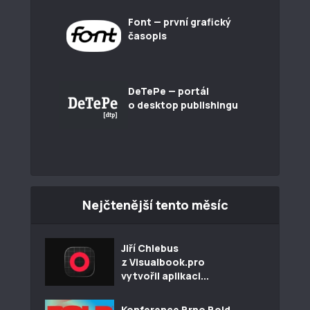
Font — první grafický
časopis
DeTePe — portál
o desktop publishingu
Nejčtenější tento měsíc
Jiří Chlebus
z Visualbook.pro
vytvořil aplikaci...
Konference Brno Bold