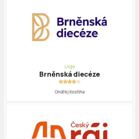
Loga
Brněnská diecéze
Ondřej Kostiha