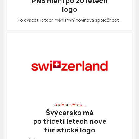
PNS mění po 20 letech
logo
Po dvaceti letech mění První novinová společnost…
Jednou větou…
Švýcarsko má
po třiceti letech nové
turistické logo