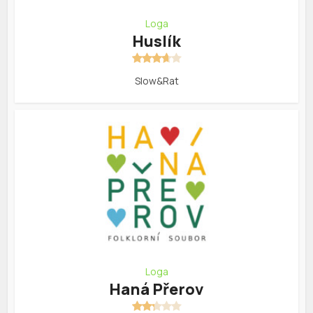
Loga
Huslík
Slow&Rat
Loga
Haná Přerov