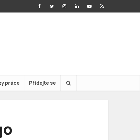
ky práce
Přidejte se
go