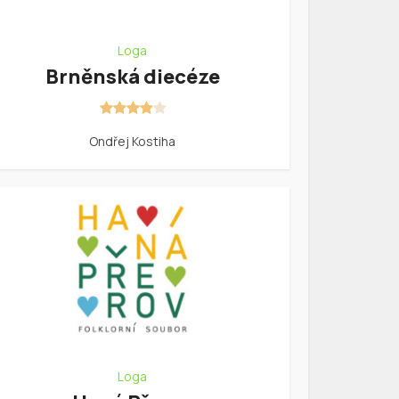
Loga
Brněnská diecéze
Ondřej Kostiha
Loga