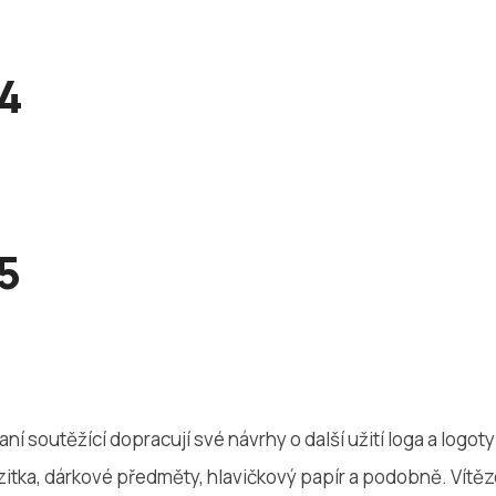
 4
5
ní soutěžící dopracují své návrhy o další užití loga a logot
vizitka, dárkové předměty, hlavičkový papír a podobně. Vítě