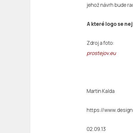
jehož návrh bude ra
A které logo se nej
Zdroj a foto:
prostejov.eu
Martin Kalda
https://www.designp
02.09.13