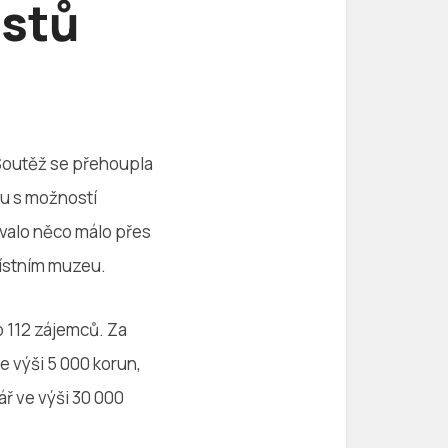
istů
 Soutěž se přehoupla
lu s možností
ovalo něco málo přes
místním muzeu.
o 112 zájemců. Za
e výši 5 000 korun,
ř ve výši 30 000