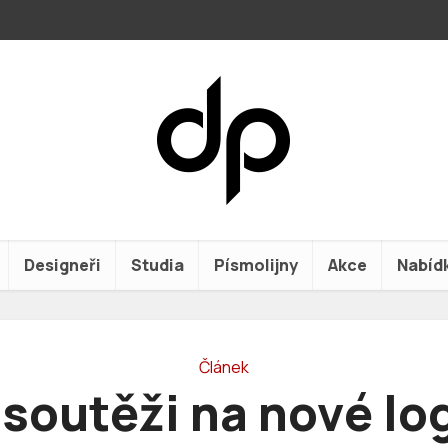
Designeři
Studia
Písmolijny
Akce
Nabíd
Článek
 soutěži na nové lo