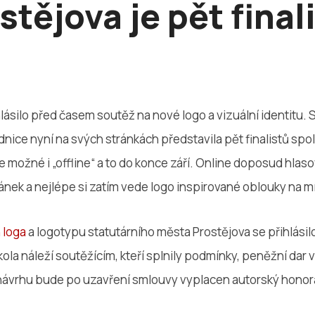
stějova je pět final
lásilo před časem soutěž na nové logo a vizuální identitu.
dnice nyní na svých stránkách představila pět finalistů spo
je možné i „offline“ a to do konce září. Online doposud hlas
ránek a nejlépe si zatím vede logo inspirované oblouky na 
 loga
a logotypu statutárního města Prostějova se přihlásil
la náleží soutěžícím, kteří splnily podmínky, peněžní dar v
návrhu bude po uzavření smlouvy vyplacen autorský honorá