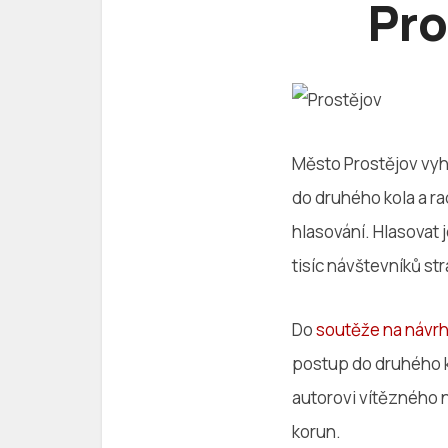
Pro
Město Prostějov vyh
do druhého kola a ra
hlasování. Hlasovat 
tisíc návštevníků st
Do
soutěže na návrh
postup do druhého ko
autorovi vítězného 
korun.