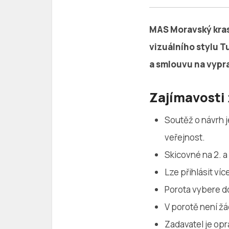
MAS Moravský kras,
vizuálního stylu T
a smlouvu na vypr
Zajímavosti
Soutěž o návrh j
veřejnost.
Skicovné na 2. a 
Lze přihlásit ví
Porota vybere do
V porotě není ž
Zadavatel je opr