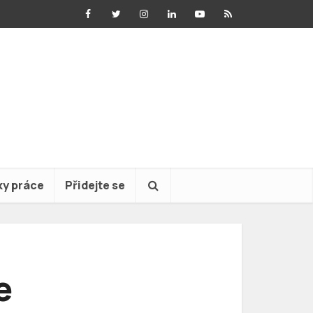
ky práce
Přidejte se
e