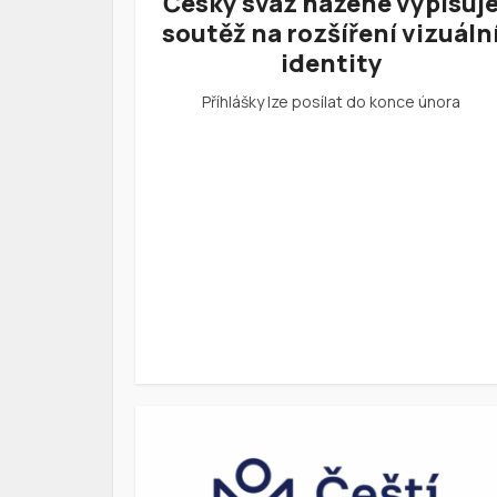
Český svaz házené vypisuj
soutěž na rozšíření vizuáln
identity
Příhlášky lze posílat do konce února