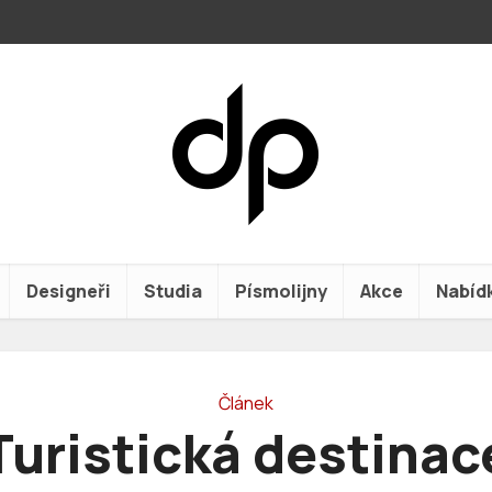
Designeři
Studia
Písmolijny
Akce
Nabíd
Článek
Turistická destinac