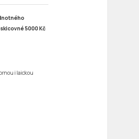
jednotného
í skicovné 5000 Kč
rnou i laickou