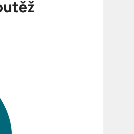
outěž