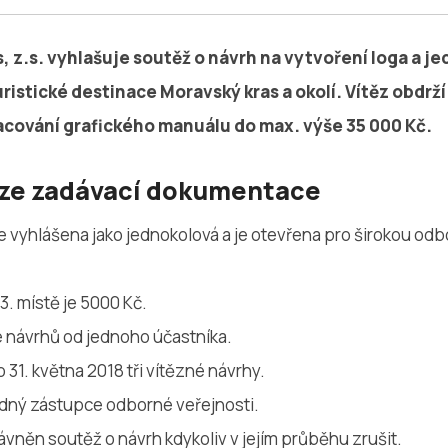
 z.s. vyhlašuje soutěž o návrh na vytvoření loga a 
uristické destinace Moravský kras a okolí. Vítěz obdrž
acování grafického manuálu do max. výše 35 000 Kč.
 ze zadávací dokumentace
e vyhlášena jako jednokolová a je otevřena pro širokou odbo
3. místě je 5000 Kč.
ce návrhů od jednoho účastníka.
 31. května 2018 tři vítězné návrhy.
ádný zástupce odborné veřejnosti.
ávněn soutěž o návrh kdykoliv v jejím průběhu zrušit.