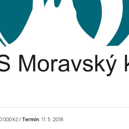
0 000 Kč /
Termín
: 11. 5. 2018
_