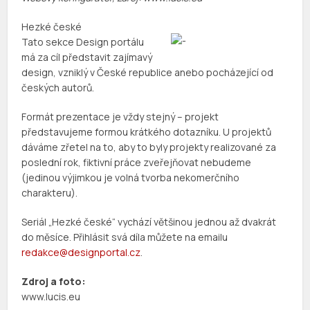
Hezké české
Tato sekce Design portálu
má za cíl představit zajímavý
design, vzniklý v České republice anebo pocházející od
českých autorů.
Formát prezentace je vždy stejný – projekt
představujeme formou krátkého dotazníku. U projektů
dáváme zřetel na to, aby to byly projekty realizované za
poslední rok, fiktivní práce zveřejňovat nebudeme
(jedinou výjimkou je volná tvorba nekomerčního
charakteru).
Seriál „Hezké české“ vychází většinou jednou až dvakrát
do měsíce. Přihlásit svá díla můžete na emailu
redakce@designportal.cz
.
Zdroj a foto:
www.lucis.eu