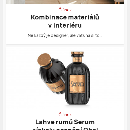
Článek
Kombinace materiálů
v interiéru
Ne každý je designér, ale většina si to…
Článek
Lahve rumů Serum
získaly ocenění Obal