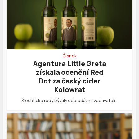
Článek
Agentura Little Greta
získala ocenění Red
Dot za český cider
Kolowrat
Šlechtické rody bývaly odpradávna zadavateli…