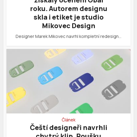
roku. Autorem designu
skla i etiket je studio
Mikovec Design
Designer Marek Mikovec navrhl kompletní redesign…
Článek
Čeští designeři navrhli
chytrý klip. Roušku