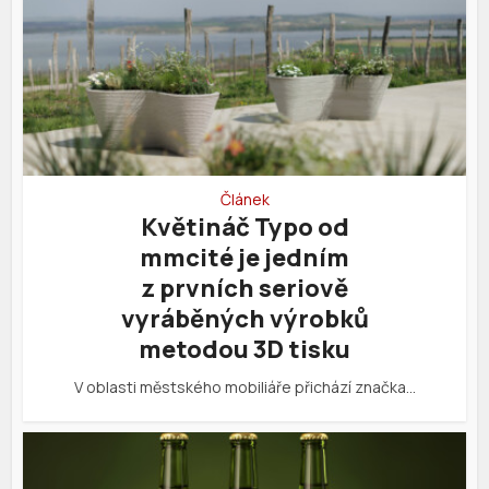
Článek
Květináč Typo od
mmcité je jedním
z prvních seriově
vyráběných výrobků
metodou 3D tisku
V oblasti městského mobiliáře přichází značka…