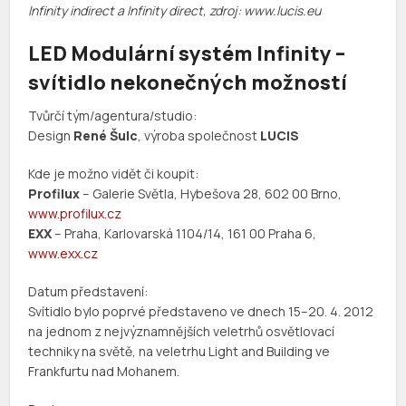
Infinity indirect a Infinity direct, zdroj: www.lucis.eu
LED Modulární systém Infinity –
svítidlo nekonečných možností
Tvůrčí tým/agentura/studio:
Design
René Šulc
, výroba společnost
LUCIS
Kde je možno vidět či koupit:
Profilux
– Galerie Světla, Hybešova 28, 602 00 Brno,
www.profilux.cz
EXX
– Praha, Karlovarská 1104/14, 161 00 Praha 6,
www.exx.cz
Datum představení:
Svítidlo bylo poprvé představeno ve dnech 15–20. 4. 2012
na jednom z nejvýznamnějších veletrhů osvětlovací
techniky na světě, na veletrhu Light and Building ve
Frankfurtu nad Mohanem.