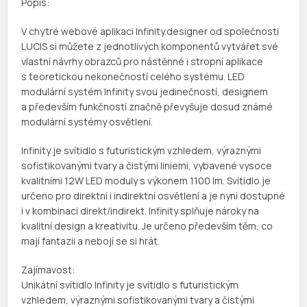
Popis:
V chytré webové aplikaci Infinity.designer od společnosti
LUCIS si můžete z jednotlivých komponentů vytvářet své
vlastní návrhy obrazců pro nástěnné i stropní aplikace
s teoretickou nekonečností celého systému. LED
modulární systém Infinity svou jedinečností, designem
a především funkčností značně převyšuje dosud známé
modulární systémy osvětlení.
Infinity je svítidlo s futuristickým vzhledem, výraznými
sofistikovanými tvary a čistými liniemi, vybavené vysoce
kvalitními 12W LED moduly s výkonem 1100 lm. Svítidlo je
určeno pro direktní i indirektní osvětlení a je nyní dostupné
i v kombinaci direkt/indirekt. Infinity splňuje nároky na
kvalitní design a kreativitu. Je určeno především těm, co
mají fantazii a nebojí se si hrát.
Zajímavost:
Unikátní svítidlo Infinity je svítidlo s futuristickým
vzhledem, výraznými sofistikovanými tvary a čistými