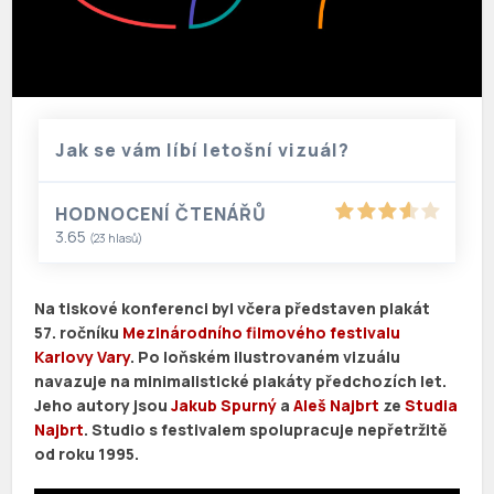
Jak se vám líbí letošní vizuál?
HODNOCENÍ ČTENÁŘŮ
3.65
(
23
hlasů)
Na tiskové konferenci byl včera představen plakát
57. ročníku
Mezinárodního filmového festivalu
Karlovy Vary
. Po loňském ilustrovaném vizuálu
navazuje na minimalistické plakáty předchozích let.
Jeho autory jsou
Jakub Spurný
a
Aleš Najbrt
ze
Studia
Najbrt
. Studio s festivalem spolupracuje nepřetržitě
od roku 1995.