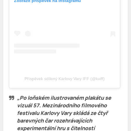
Zobrazit příspěvek na Instagramu
Příspěvek sdílený Karlovy Vary IFF (@kviff)
„Po loňském ilustrovaném plakátu se
vizuál 57. Mezinárodního filmového
festivalu Karlovy Vary skládá ze čtyř
barevných čar rozehrávajících
experimentální hru s čitelností