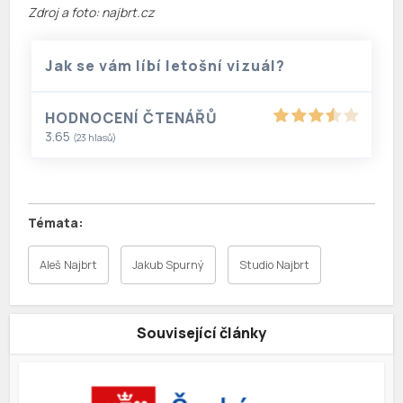
Zdroj a foto: najbrt.cz
Jak se vám líbí letošní vizuál?
HODNOCENÍ ČTENÁŘŮ
3.65
(
23
hlasů)
Aleš Najbrt
Jakub Spurný
Studio Najbrt
Související články