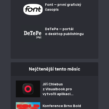
Font — první grafický
časopis
DeTePe — portál
o desktop publishingu
Nejčtenější tento měsíc
Jiří Chlebus
z Visualbook.pro
vytvořil aplikaci...
Konference Brno Bold