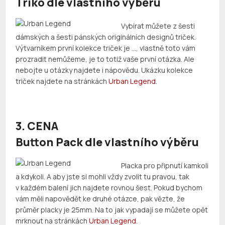
Triko dle vlastního výběru
Vybírat můžete z šesti
dámských a šesti pánských originálních designů triček.
Výtvarníkem první kolekce triček je …, vlastně toto vám
prozradit nemůžeme, je to totiž vaše první otázka. Ale
nebojte u otázky najdete i nápovědu. Ukázku kolekce
triček najdete na stránkách
Urban Legend
.
3. CENA
Button Pack dle vlastního výběru
Placka pro připnutí kamkoli
a kdykoli. A aby jste si mohli vždy zvolit tu pravou, tak
v každém balení jich najdete rovnou šest. Pokud bychom
vám měli napovědět ke druhé otázce, pak vězte, že
průměr placky je 25mm. Na to jak vypadají se můžete opět
mrknout na stránkách
Urban Legend
.