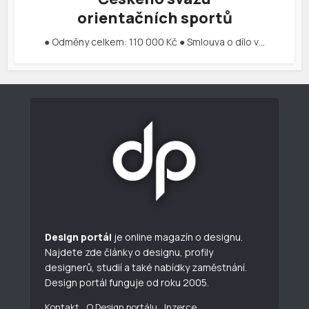
orientačních sportů
● Odměny celkem: 110 000 Kč ● Smlouva o dílo v…
Design portál
je online magazín o designu.
Najdete zde články o designu, profily
designerů, studií a také nabídky zaměstnání.
Design portál funguje od roku 2005.
Kontakt
O Design portálu
Inzerce