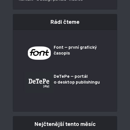
Rádi čteme
Font — první grafický
časopis
DeTePe — portál
o desktop publishingu
Nejčtenější tento měsíc