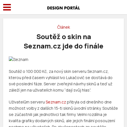
Článek
Soutěž o skin na
Seznam.cz jde do finále
Soutěž o 100 000 Kč, za nový skin serveru Seznam.cz,
kterou před časem vyhlásil Ivo Lukačovič se dostává do
své poslední fáze. Server zveřejnil návrhy skinů a teď už
záleží jen na uživatelích komu “dají svůj hlas”.
Uživatelům serveru
Seznam.cz
přibyla od dnešního dne
možnost volby z dalších 15-ti skinů úvodní stránky. Soutěže
se zúčastnili jak jednotlivci tak firmy. Velmi rozdílna je
kvalita grafiky dodaných skinů, ale jejich finální posouzení
nechme na uživatelích. Po zkušenostech ze soutěže