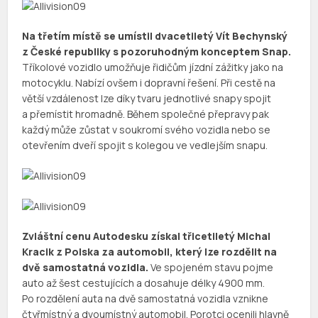
Na třetím místě se umístil dvacetiletý Vít Bechynský
z České republiky s pozoruhodným konceptem Snap.
Tříkolové vozidlo umožňuje řidičům jízdní zážitky jako na
motocyklu. Nabízí ovšem i dopravní řešení. Při cestě na
větší vzdálenost lze díky tvaru jednotlivé snapy spojit
a přemístit hromadně. Během společné přepravy pak
každý může zůstat v soukromí svého vozidla nebo se
otevřením dveří spojit s kolegou ve vedlejším snapu.
Zvláštní cenu Autodesku získal třicetiletý Michal
Kracik z Polska za automobil, který lze rozdělit na
dvě samostatná vozidla.
Ve spojeném stavu pojme
auto až šest cestujících a dosahuje délky 4900 mm.
Po rozdělení auta na dvě samostatná vozidla vznikne
čtyřmístný a dvoumístný automobil. Porotci ocenili hlavně