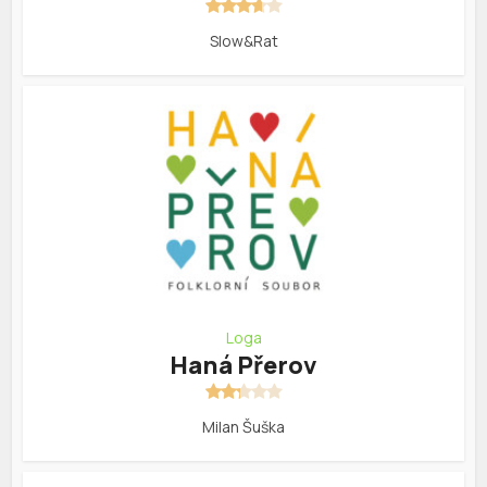
Slow&Rat
Loga
Haná Přerov
Milan Šuška