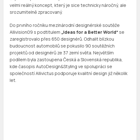
velmi reálný koncept, který je sice technicky náročný, ale
srozumitelně zpracovaný.
Do prvního ročníku mezinárodní designérské soutěže
Allivision09 s podtitulem
„Ideas for a Better World“
se
zaregistrovalo přes 650 designérů. Odhalit blízkou
budoucnost automobilů se pokusilo 90 soutěžních
projektů od designérů ze 37 zemí světa. Největším
podílem byla zastoupena Česká a Slovenská republika,
kde časopis AutoDesign&Styling ve spolupráci se
společností Allivictus podporuje kvalitní design již několik
let.