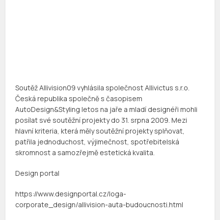
Soutěž Allivision09 vyhlásila společnost Allivictus s.r.o.
Česká republika společně s časopisem
AutoDesign&Styling letos na jaře a mladí designéři mohli
posílat své soutěžní projekty do 31. srpna 2009. Mezi
hlavní kriteria, která měly soutěžní projekty splňovat,
patřila jednoduchost, výjimečnost, spotřebitelská
skromnost a samozřejmě estetická kvalita.
Design portal
https://www.designportal.cz/loga-
corporate_design/allivision-auta-budoucnosti.html