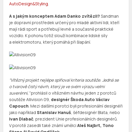
AutoDesign&Styling
.
A s jakým konceptem Adam Danko zvítězil?
Sandman
je dopravní prostředek určený pro mladé aktivní lidi, kteří
mají rádi sport a potřebují levné a současně praktické
vozidlo. K pohonu totiž slouží kombinace lidské síly
a elektromotoru, který pomáhá při šlapání.
“Vítězný projekt nejlépe splňoval kriteria soutěže. Jedná se
o tvarově čistý návrh, který je ve svém výrazu velmi
suverénní,”
prohlásil o vítězném návrhu jeden z porotců
soutěže Allivision 09,
designér Škoda Auto Václav
Capouch
. Mezi dalšími porotci byli profesionální designéři
jako například
Stanislav Hanuš
, šéfdesignér Blata, nebo
Ivan Dlabač
, prezident Unie profesionálních designérů.
V porotě zasedli také známí umělci
Aleš Najbrt, Tono
Stano či David Ondříček
.