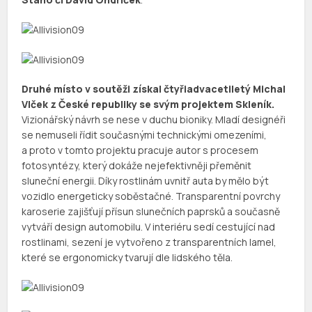
Druhé místo v soutěži získal čtyřiadvacetiletý Michal
Vlček z České republiky se svým projektem Skleník.
Vizionářský návrh se nese v duchu bioniky. Mladí designéři
se nemuseli řídit současnými technickými omezeními,
a proto v tomto projektu pracuje autor s procesem
fotosyntézy, který dokáže nejefektivněji přeměnit
sluneční energii. Díky rostlinám uvnitř auta by mělo být
vozidlo energeticky soběstačné. Transparentní povrchy
karoserie zajišťují přísun slunečních paprsků a současně
vytváří design automobilu. V interiéru sedí cestující nad
rostlinami, sezení je vytvořeno z transparentních lamel,
které se ergonomicky tvarují dle lidského těla.