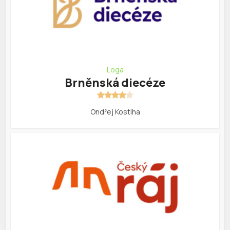
Loga
Brněnská diecéze
Ondřej Kostiha