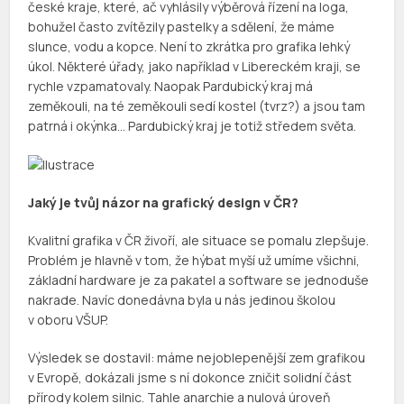
české kraje, které, ač vyhlásily výběrová řízení na loga,
bohužel často zvítězily pastelky a sdělení, že máme
slunce, vodu a kopce. Není to zkrátka pro grafika lehký
úkol. Některé úřady, jako například v Libereckém kraji, se
rychle vzpamatovaly. Naopak Pardubický kraj má
zeměkouli, na té zeměkouli sedí kostel (tvrz?) a jsou tam
patrná i okýnka… Pardubický kraj je totiž středem světa.
Jaký je tvůj názor na grafický design v ČR?
Kvalitní grafika v ČR živoří, ale situace se pomalu zlepšuje.
Problém je hlavně v tom, že hýbat myší už umíme všichni,
základní hardware je za pakatel a software se jednoduše
nakrade. Navíc donedávna byla u nás jedinou školou
v oboru VŠUP.
Výsledek se dostavil: máme nejoblepenější zem grafikou
v Evropě, dokázali jsme s ní dokonce zničit solidní část
přírody kolem silnic. Tahle anarchie a nulová úroveň