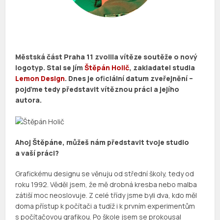
Městská část Praha 11 zvolila vítěze soutěže o nový
logotyp. Stal se jím
Štěpán Holič
, zakladatel studia
Lemon Design
. Dnes je oficiální datum zveřejnění –
pojďme tedy představit vítěznou práci a jejího
autora.
Ahoj Štěpáne, můžeš nám představit tvoje studio
a vaší práci?
Grafickému designu se věnuju od střední školy, tedy od
roku 1992. Věděl jsem, že mě drobná kresba nebo malba
zátiší moc neoslovuje. Z celé třídy jsme byli dva, kdo měl
doma přístup k počítači a tudíž i k prvním experimentům
s počítačovou grafikou. Po škole jsem se prokousal