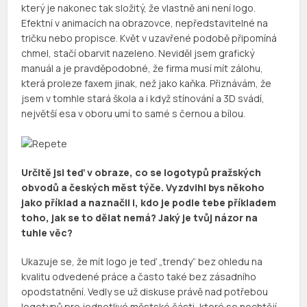
který je nakonec tak složitý, že vlastně ani není logo.
Efektní v animacích na obrazovce, nepředstavitelné na
tričku nebo propisce. Květ v uzavřené podobě připomíná
chmel, stačí obarvit nazeleno. Neviděl jsem grafický
manuál a je pravděpodobné, že firma musí mít zálohu,
která proleze faxem jinak, než jako kaňka. Přiznávám, že
jsem v tomhle stará škola a i když stínování a 3D svádí,
největší esa v oboru umí to samé s černou a bílou.
Určitě jsi teď v obraze, co se logotypů pražských
obvodů a českých měst týče. Vyzdvihl bys někoho
jako příklad a naznačil i, kdo je podle tebe příkladem
toho, jak se to dělat nemá? Jaký je tvůj názor na
tuhle věc?
Ukazuje se, že mít logo je teď „trendy“ bez ohledu na
kvalitu odvedené práce a často také bez zásadního
opodstatnění. Vedly se už diskuse právě nad potřebou
logotypů pro jednotlivé městské části, které se nechtějí