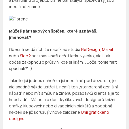
a kvalitnímu projektu. Máme pár stálých špiček a ty jsou
mediálně známé.
Můžeš pár takových špiček, které uznáváš,
jmenovat?
Obecně se dá říct, že například studia
ReDesign
,
Marvil
nebo
Side2
se u nás snaží držet laťku vysoko, ale i tak
občas zakopnou o průšvih, kde si říkám: „Cože, tohle fakt
spáchali?“ :)
Jakmile jsi jednou nahoře a jsi mediálně pod dozorem, je
ale snadné někde ustřelit, nemít ten „standardně geniální
nápad“ nebo mít smůlu na změnu požadavků klienta a je to
hned vidět. Máme ale desítky šikovných designérů knižní
grafiky, klubových nebo divadelních plakátů a podobně;
někteří se již sdružují v nově založené
Unii grafického
designu
.