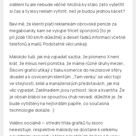
sdělení tu ale nebude věčně. Možná by stálo zato vyšetřit
si čas a ty lesy reklam vyfotit, než je budou jednou kácet?
Baví mě, že klienti platí reklamkám obrovské peníze za
megaboardy, kam se vysype třicet sponzorů (to je
při jízdě 130 km/h důležité) a deset řádků informací včetně
telefonů a mailů. Podstatné věci unikají.
Málokdo tuší, jak má vypadat sazba; že písmeno X není
krát, že mínus není pomlčka, že máme různé druhy mezer…
Šikovní grafici utíkají z tlaku komerce do neziskové sféry,
divadel a k osvíceným klientům. „Tam venku“ se věci topí
ve stejnosti, klišé a manažerských představách, jak má
věc vypadat. Zaklínadlem jsou rychlost, láce a kvantita. Že
je obsah blábol se spoustou chyb nevadí, důležité je, že
bude vytištěný na nejtvrdším papíře, co současná
technologie dokáže. :)
Viděno sociálně — střední třída grafiků tu skoro
neexistuje, respektive málokdy se dostane k velkému