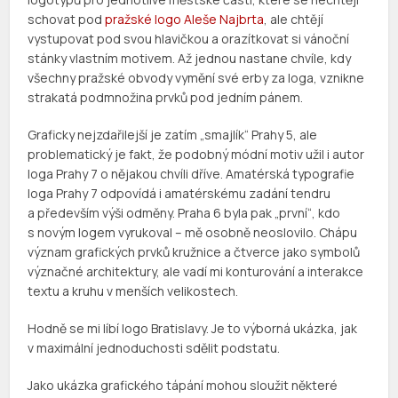
schovat pod
pražské logo Aleše Najbrta
, ale chtějí
vystupovat pod svou hlavičkou a orazítkovat si vánoční
stánky vlastním motivem. Až jednou nastane chvíle, kdy
všechny pražské obvody vymění své erby za loga, vznikne
strakatá podmnožina prvků pod jedním pánem.
Graficky nejzdařilejší je zatím „smajlík“ Prahy 5, ale
problematický je fakt, že podobný módní motiv užil i autor
loga Prahy 7 o nějakou chvíli dříve. Amatérská typografie
loga Prahy 7 odpovídá i amatérskému zadání tendru
a především výši odměny. Praha 6 byla pak „první“, kdo
s novým logem vyrukoval – mě osobně neoslovilo. Chápu
význam grafických prvků kružnice a čtverce jako symbolů
význačné architektury, ale vadí mi konturování a interakce
textu a kruhu v menších velikostech.
Hodně se mi líbí logo Bratislavy. Je to výborná ukázka, jak
v maximální jednoduchosti sdělit podstatu.
Jako ukázka grafického tápání mohou sloužit některé