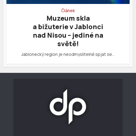
Článek
Muzeum skla
a bižuterie v Jablonci
nad Nisou – jediné na
světě!
Jablonecký region je neodmyslitelně spjat se…