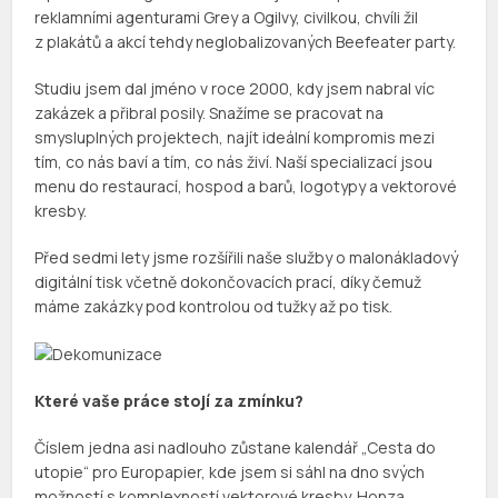
reklamními agenturami Grey a Ogilvy, civilkou, chvíli žil
z plakátů a akcí tehdy neglobalizovaných Beefeater party.
Studiu jsem dal jméno v roce 2000, kdy jsem nabral víc
zakázek a přibral posily. Snažíme se pracovat na
smysluplných projektech, najít ideální kompromis mezi
tím, co nás baví a tím, co nás živí. Naší specializací jsou
menu do restaurací, hospod a barů, logotypy a vektorové
kresby.
Před sedmi lety jsme rozšířili naše služby o malonákladový
digitální tisk včetně dokončovacích prací, díky čemuž
máme zakázky pod kontrolou od tužky až po tisk.
Které vaše práce stojí za zmínku?
Číslem jedna asi nadlouho zůstane kalendář „Cesta do
utopie“ pro Europapier, kde jsem si sáhl na dno svých
možností s komplexností vektorové kresby. Honza