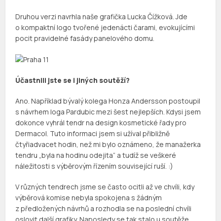
Druhou verzi navrhla naše grafička Lucka Čížková. Jde
o kompaktní logo tvořené jedenácti čarami, evokujícími
pocit pravidelné fasády panelového domu.
Účastnili jste se i jiných soutěží?
Ano. Například bývalý kolega Honza Andersson postoupil
s návrhem loga Pardubic mezi šest nejlepších. Kdysi jsem
dokonce vyhrál tendr na design kosmetické řady pro
Dermacol. Tuto informaci jsem si užíval přibližně
čtyřiadvacet hodin, než mi bylo oznámeno, že manažerka
tendru „byla na hodinu odejita“ a tudíž se veškeré
náležitosti s výběrovým řízením související ruší. :)
V různých tendrech jsme se často ocitli až ve chvíli, kdy
výběrová komise nebyla spokojena s žádným
z předložených návrhů a rozhodla se na poslední chvíli
oslovit další grafiky. Naposledy se tak stalo u soutěže