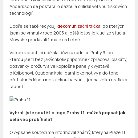
Andersson se postaral o sazbu a ohlídal většinu tiskových
technologií.
Dobře se také recyklují
dekomunizační trička
, do kterých
jsem se vrhnul v roce 2005 a ještě letos je kluci ze studia
Mowshe prodávali 1. máje na Letné.
Velkou radost mi udělala důvěra radnice Prahy 9, pro
kterou jsem bez jakýchkoliv připomínek zpracoval plakáty,
pozvánky, brožury a velkoplošné panely k výstavě
o Kolbenovi. Ozubená kola, parní lokomotivy a do toho
přetisk měděnou metalickou barvou – jedna velká grafická
radost.
Vyhráli jste soutěž o logo Prahy 11, můžeš popsat jak
celá věc probíhala?
O vypsané soutěži mě informoval známý, který na Praze 11