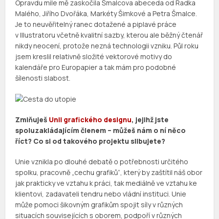
Opravdu mile mě zaskočila Šmalcova abeceda od Radka
Malého, Jiřího Dvořáka, Markéty Šimkové a Petra Šmalce.
Je to neuvěřitelný ranec dotažené a piplavé práce
v Illustratoru včetně kvalitní sazby, kterou ale běžný čtenář
nikdy neocení, protože nezná technologii vzniku. Půl roku
jsem kreslil relativně složité vektorové motivy do
kalendáře pro Europapier a tak mám pro podobné
šílenosti slabost.
Zmiňuješ
Unii grafického designu
, jejihž jste
spoluzakládajícím členem – můžeš nám o ní něco
říct? Co si od takového projektu slibujete?
Unie vznikla po dlouhé debatě o potřebnosti určitého
spolku, pracovně „cechu grafiků“, který by zaštítil náš obor
jak prakticky ve vztahu k práci, tak mediálně ve vztahu ke
klientovi, zadavateli tendru nebo vládní instituci. Unie
může pomoci šikovným grafikům spojit síly v různých
situacích souvisejících s oborem, podpoří v různých