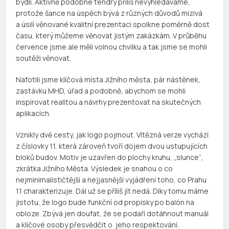
bydlí. Aktivně podobné tendry příliš nevyhledáváme,
protože šance na úspěch bývá z různých důvodů mizivá
a úsilí věnované kvalitní prezentaci spolkne poměrně dost
času, který můžeme věnovat jistým zakázkám. V průběhu
července jsme ale měli volnou chvilku a tak jsme se mohli
soutěži věnovat.
Nafotili jsme klíčová místa Jižního města, pár nástěnek,
zastávku MHD, úřad a podobně, abychom se mohli
inspirovat realitou a návrhy prezentovat na skutečných
aplikacích.
Vznikly dvě cesty, jak logo pojmout. Vítězná verze vychází
z číslovky 11, která zároveň tvoří dojem dvou ustupujících
bloků budov. Motiv je uzavřen do plochy kruhu, „slunce“,
zkrátka Jižního Města. Výsledek je snahou o co
nejminimalističtější a nejjasnější vyjádření toho, co Prahu
11 charakterizuje. Dál už se příliš jít nedá. Díky tomu máme
jistotu, že logo bude funkční od propisky po balón na
obloze. Zbývá jen doufat, že se podaří dotáhnout manuál
a klíčové osoby přesvědčit o jeho respektování.