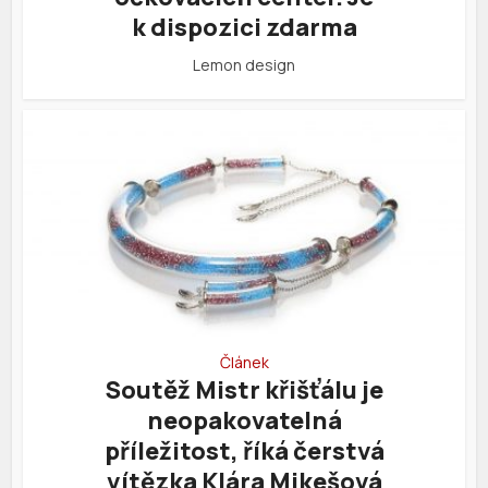
k dispozici zdarma
Lemon design
Článek
Soutěž Mistr křišťálu je
neopakovatelná
příležitost, říká čerstvá
vítězka Klára Mikešová