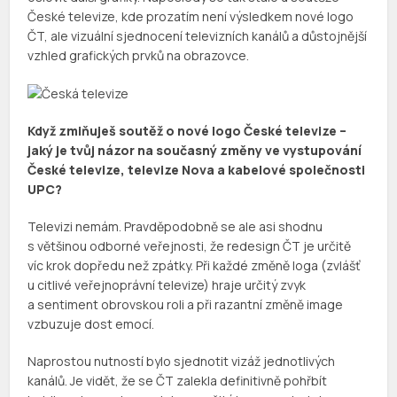
České televize, kde prozatím není výsledkem nové logo
ČT, ale vizuální sjednocení televizních kanálů a důstojnější
vzhled grafických prvků na obrazovce.
Když zmiňuješ soutěž o nové logo České televize –
jaký je tvůj názor na současný změny ve vystupování
České televize, televize Nova a kabelové společnosti
UPC?
Televizi nemám. Pravděpodobně se ale asi shodnu
s většinou odborné veřejnosti, že redesign ČT je určitě
víc krok dopředu než zpátky. Při každé změně loga (zvlášť
u citlivé veřejnoprávní televize) hraje určitý zvyk
a sentiment obrovskou roli a při razantní změně image
vzbuzuje dost emocí.
Naprostou nutností bylo sjednotit vizáž jednotlivých
kanálů. Je vidět, že se ČT zalekla definitivně pohřbít