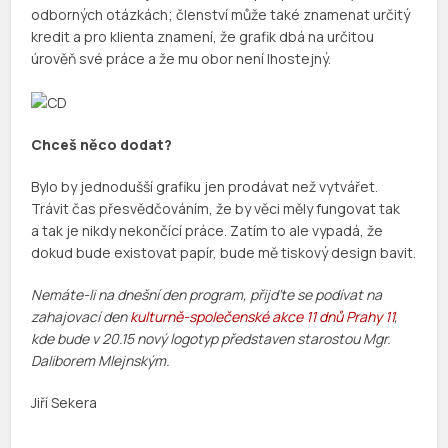
odborných otázkách; členství může také znamenat určitý
kredit a pro klienta znamení, že grafik dbá na určitou
úrověň své práce a že mu obor není lhostejný.
Chceš něco dodat?
Bylo by jednodušší grafiku jen prodávat než vytvářet.
Trávit čas přesvědčováním, že by věci měly fungovat tak
a tak je nikdy nekončící práce. Zatím to ale vypadá, že
dokud bude existovat papír, bude mě tiskový design bavit.
Nemáte-li na dnešní den program, přijďte se podívat na
zahajovací den
kulturně-společenské akce 11 dnů Prahy 11
,
kde bude v 20.15 nový logotyp představen starostou Mgr.
Daliborem Mlejnským.
Jiří Sekera