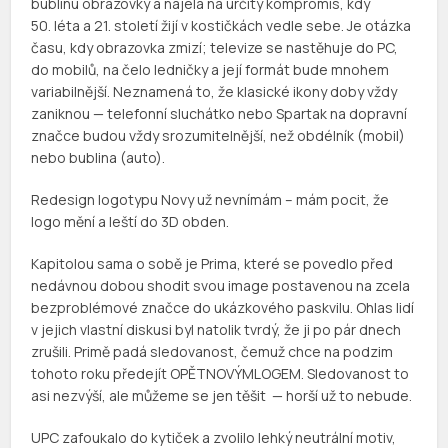
bublinu obrazovky a najela na určitý kompromis, kdy
50. léta a 21. století žijí v kostičkách vedle sebe. Je otázka
času, kdy obrazovka zmizí; televize se nastěhuje do PC,
do mobilů, na čelo ledničky a její formát bude mnohem
variabilnější. Neznamená to, že klasické ikony doby vždy
zaniknou — telefonní sluchátko nebo Spartak na dopravní
značce budou vždy srozumitelnější, než obdélník (mobil)
nebo bublina (auto).
Redesign logotypu Novy už nevnímám – mám pocit, že
logo mění a leští do 3D obden.
Kapitolou sama o sobě je Prima, které se povedlo před
nedávnou dobou shodit svou image postavenou na zcela
bezproblémové značce do ukázkového paskvilu. Ohlas lidí
v jejich vlastní diskusi byl natolik tvrdý, že ji po pár dnech
zrušili. Primě padá sledovanost, čemuž chce na podzim
tohoto roku předejít OPĚTNOVÝMLOGEM. Sledovanost to
asi nezvýší, ale můžeme se jen těšit — horší už to nebude.
UPC zafoukalo do kytiček a zvolilo lehký neutrální motiv,