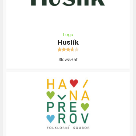
Loga
Huslík
Slow&Rat