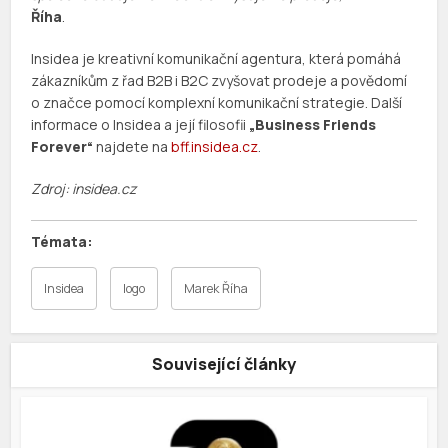
Říha
.
Insidea je kreativní komunikační agentura, která pomáhá
zákazníkům z řad B2B i B2C zvyšovat prodeje a povědomí
o značce pomocí komplexní komunikační strategie. Další
informace o Insidea a její filosofii
„Business Friends
Forever“
najdete na
bff.insidea.cz
.
Zdroj: insidea.cz
Insidea
logo
Marek Říha
Související články