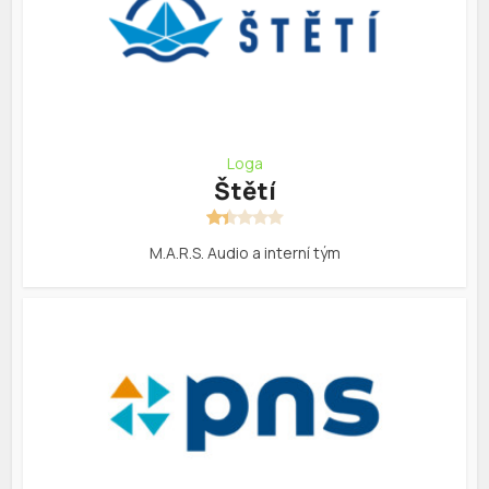
Loga
Štětí
M.A.R.S. Audio a interní tým