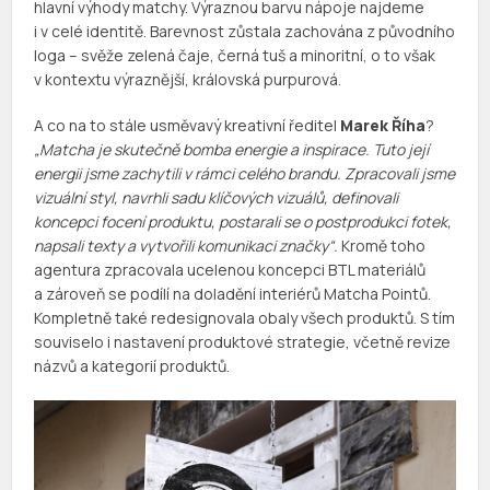
hlavní výhody matchy. Výraznou barvu nápoje najdeme
i v celé identitě. Barevnost zůstala zachována z původního
loga – svěže zelená čaje, černá tuš a minoritní, o to však
v kontextu výraznější, královská purpurová.
A co na to stále usměvavý kreativní ředitel
Marek Říha
?
„Matcha je skutečně bomba energie a inspirace. Tuto její
energii jsme zachytili v rámci celého brandu. Zpracovali jsme
vizuální styl, navrhli sadu klíčových vizuálů, definovali
koncepci focení produktu, postarali se o postprodukci fotek,
napsali texty a vytvořili komunikaci značky“.
Kromě toho
agentura zpracovala ucelenou koncepci BTL materiálů
a zároveň se podílí na doladění interiérů Matcha Pointů.
Kompletně také redesignovala obaly všech produktů. S tím
souviselo i nastavení produktové strategie, včetně revize
názvů a kategorií produktů.