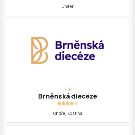
Unifer
Loga
Brněnská diecéze
Ondřej Kostiha