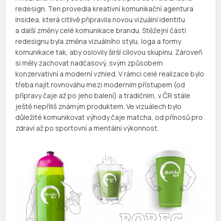
redesign. Ten provedla kreativní komunikační agentura
Insidea, která citlivě připravila novou vizuální identitu
a další změny celé komunikace brandu. Stěžejní částí
redesignu byla změna vizuálního stylu, loga a formy
komunikace tak, aby oslovily širší cílovou skupinu. Zároveň
si měly zachovat nadčasový, svým způsobem
konzervativní a moderní vzhled. V rámci celé realizace bylo
třeba najít rovnováhu mezi moderním přístupem (od
přípravy čaje až po jeho balení) a tradičním, v ČR stále
ještě nepříliš známým produktem. Ve vizuálech bylo
důležité komunikovat výhody čaje matcha, od přínosů pro
zdraví až po sportovní a mentální výkonnost.