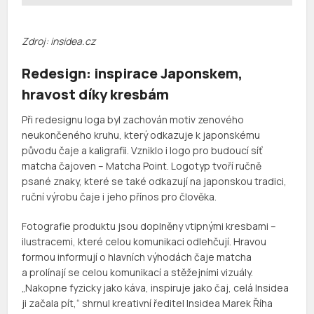
Zdroj: insidea.cz
Redesign: inspirace Japonskem,
hravost díky kresbám
Při redesignu loga byl zachován motiv zenového
neukončeného kruhu, který odkazuje k japonskému
původu čaje a kaligrafii. Vzniklo i logo pro budoucí síť
matcha čajoven – Matcha Point. Logotyp tvoří ručně
psané znaky, které se také odkazují na japonskou tradici,
ruční výrobu čaje i jeho přínos pro člověka.
Fotografie produktu jsou doplněny vtipnými kresbami –
ilustracemi, které celou komunikaci odlehčují. Hravou
formou informují o hlavních výhodách čaje matcha
a prolínají se celou komunikací a stěžejními vizuály.
„Nakopne fyzicky jako káva, inspiruje jako čaj, celá Insidea
ji začala pít,“ shrnul kreativní ředitel Insidea Marek Říha