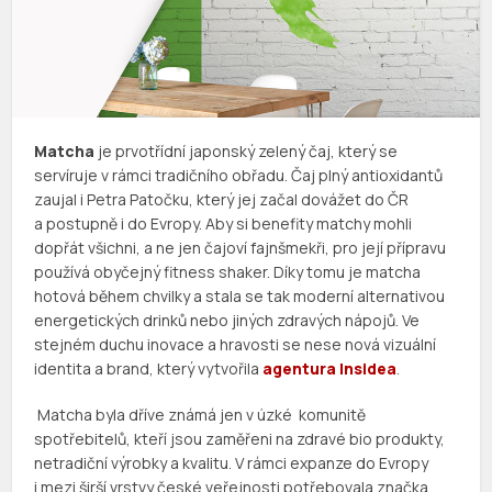
Matcha
je prvotřídní japonský zelený čaj, který se
servíruje v rámci tradičního obřadu. Čaj plný antioxidantů
zaujal i Petra Patočku, který jej začal dovážet do ČR
a postupně i do Evropy. Aby si benefity matchy mohli
dopřát všichni, a ne jen čajoví fajnšmekři, pro její přípravu
používá obyčejný fitness shaker. Díky tomu je matcha
hotová během chvilky a stala se tak moderní alternativou
energetických drinků nebo jiných zdravých nápojů. Ve
stejném duchu inovace a hravosti se nese nová vizuální
identita a brand, který vytvořila
agentura Insidea
.
Matcha byla dříve známá jen v úzké komunitě
spotřebitelů, kteří jsou zaměřeni na zdravé bio produkty,
netradiční výrobky a kvalitu. V rámci expanze do Evropy
i mezi širší vrstvy české veřejnosti potřebovala značka