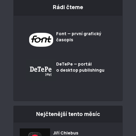
Rádi čteme
Font — první grafický
časopis
DeTePe — portál
o desktop publishingu
Nejčtenější tento měsíc
Jiří Chlebus