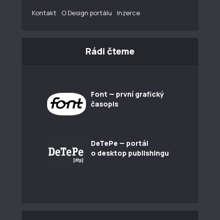
Kontakt
O Design portálu
Inzerce
Rádi čteme
Font — první grafický
časopis
DeTePe — portál
o desktop publishingu