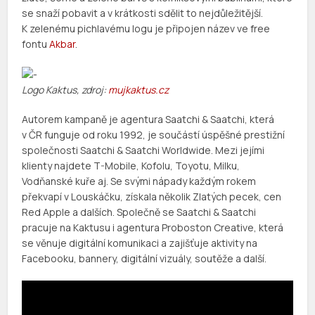
se snaží pobavit a v krátkosti sdělit to nejdůležitější.
K zelenému pichlavému logu je připojen název ve free
fontu
Akbar
.
Logo Kaktus, zdroj:
mujkaktus.cz
Autorem kampaně je agentura Saatchi & Saatchi, která
v ČR funguje od roku 1992, je součástí úspěšné prestižní
společnosti Saatchi & Saatchi Worldwide. Mezi jejími
klienty najdete T-Mobile, Kofolu, Toyotu, Milku,
Vodňanské kuře aj. Se svými nápady každým rokem
překvapí v Louskáčku, získala několik Zlatých pecek, cen
Red Apple a dalších. Společně se Saatchi & Saatchi
pracuje na Kaktusu i agentura Proboston Creative, která
se věnuje digitální komunikaci a zajišťuje aktivity na
Facebooku, bannery, digitální vizuály, soutěže a další.