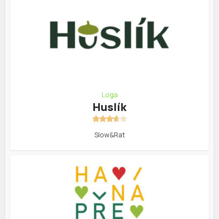
Loga
Huslík
Slow&Rat