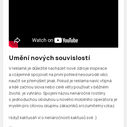
Umění nových souvislostí
V reklamě je důležité nacházet nové zdroje inspirace
a vzájemně spojovat na první pohled nesourodé věci,
naučit se přemýšlet jinak. Pokud je reklama navíc vtipná
a lidé začnou slova nebo celé věty používat v běžném
životě, je vyhráno. Spojení názvu nenáročné rostliny
s jednoduchou obsluhou u nového mobilního operátora je
myslím pro cílovou skupinu zákazníků srozumitelný vzkaz.
I když kaktusáři ví o nenáročnosti kaktusů své :)