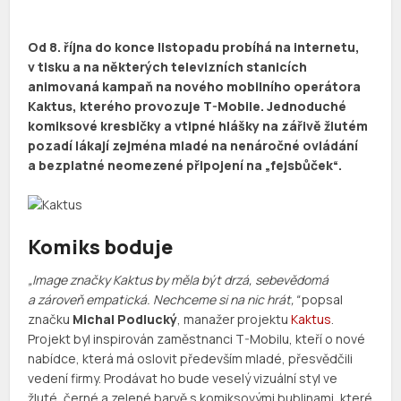
Od 8. října do konce listopadu probíhá na internetu,
v tisku a na některých televizních stanicích
animovaná kampaň na nového mobilního operátora
Kaktus, kterého provozuje T-Mobile. Jednoduché
komiksové kresbičky a vtipné hlášky na zářivě žlutém
pozadí lákají zejména mladé na nenáročné ovládání
a bezplatné neomezené připojení na „fejsbůček“.
Komiks boduje
„Image značky Kaktus by měla být drzá, sebevědomá
a zároveň empatická. Nechceme si na nic hrát,“
popsal
značku
Michal Podlucký
, manažer projektu
Kaktus
.
Projekt byl inspirován zaměstnanci T-Mobilu, kteří o nové
nabídce, která má oslovit především mladé, přesvědčili
vedení firmy. Prodávat ho bude veselý vizuální styl ve
žluté, černé a zelené barvě s komiksovými bublinami, které