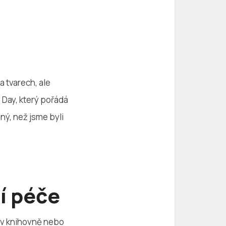
a tvarech, ale
y Day, který pořádá
ný, než jsme byli
í péče
u v knihovně nebo