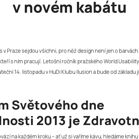
v novém kabátu
s v Praze sejdou všichni, pro něž design není jen o barvách 
kteří s ním pracují. Letošní ročník pražského World Usabilit
teční 14. listopadu v HuDi Klubu Ilusion a bude od základu ji
m Světového dne
lnosti 2013 je Zdravotn
vází na každém kroku – ať už si vaříme kávu, hledáme knih