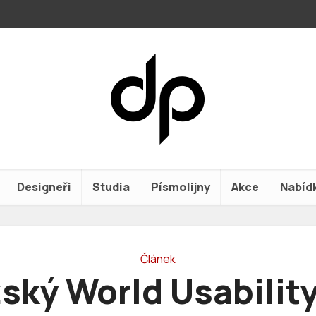
Designeři
Studia
Písmolijny
Akce
Nabíd
Článek
ský World Usabilit