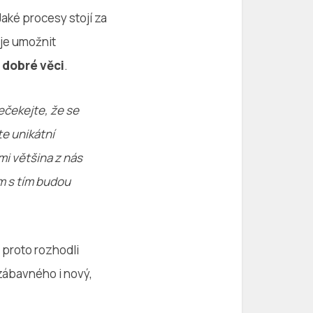
Jaké procesy stojí za
je umožnit
 dobré věci
.
ečekejte, že se
te unikátní
mi většina z nás
ám s tím budou
 proto rozhodli
 zábavného i nový,