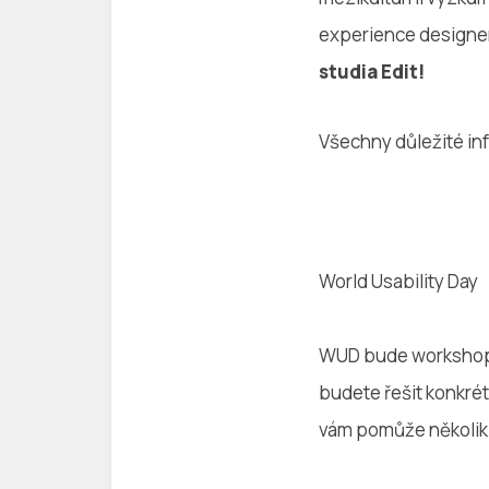
experience designer
studia Edit!
Všechny důležité in
World Usability Day
WUD bude workshop 
budete řešit konkré
vám pomůže několik