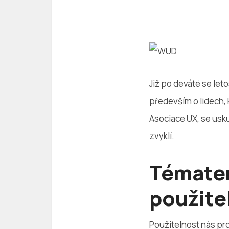
Již po deváté se leto
především o lidech, 
Asociace UX, se usku
zvyklí.
Témate
použite
Použitelnost nás pro