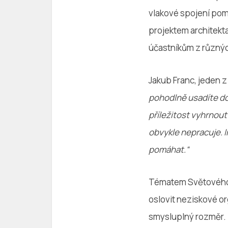
vlakové spojení pomo
projektem architekt
účastníkům z různý
Jakub Franc, jeden z 
pohodlně usadíte do 
příležitost vyhrnout
obvykle nepracuje. In
pomáhat.“
Tématem Světového d
oslovit neziskové or
smysluplný rozměr.