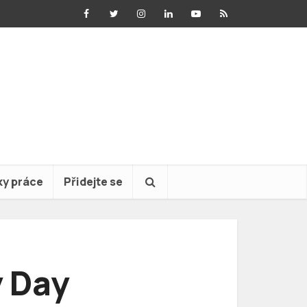
ky práce
Přidejte se
y Day