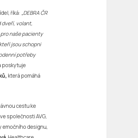
el, říká: „
DEBRA ČR
 dveří, volant,
 pro naše pacienty
kteří jsou schopni
dodenní potřeby
rá poskytuje
ků,
která pomáhá
rávnou cestu ke
 ve společnosti AVG,
ky emočního designu,
ová
, Healthcare