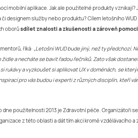
cí mobilní aplikace. Jak ale použitelné produkty vznikají? 
a či designem služby nebo produktu? Cílem letošního WUD 
ch oborů
sdílet znalosti a zkušenosti a zároveň pomoci
mentorů, říká: „
Letošní WUD bude jiný, než ty předchozí. N
židle a necháte se bavit řadou řečníků. Zato však dostane
 si rukávy a vyzkoušet si aplikovat UX v doménách, se který
spirací pro vás budou i experti z různých disciplín, kteří v
ne použitelnosti 2013 je Zdravotní péče. Organizátoři se
ganizace z této oblasti a dát tím akci kromě vzdělávacího a