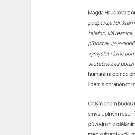
Magda Hrudková z o
podporuje lidi, kteří
telefon, klávesnice
představuje jedinečn
vymyslet různé pomů
skutečně bez potíží
humanitní pomoc o
lidem s poraněním m
Celým dnem budou úč
smysluplným řešení
původním vzděláním 
mezikulturní výzkum