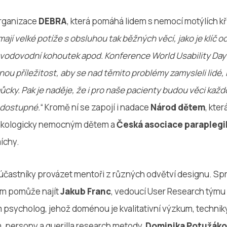
rganizace
DEBRA
, která pomáhá lidem s nemocí motýlích kříd
 mají velké potíže s obsluhou tak běžných věcí, jako je klíč od
, vodovodní kohoutek apod. Konference World Usability Day
ou příležitost, aby se nad těmito problémy zamysleli lidé, 
cky. Pak je naděje, že i pro naše pacienty budou věci kaž
 dostupné.
“ Kromě ní se zapojí i nadace
Národ dětem
, kte
nkologicky nemocným dětem a
Česká asociace paraplegi
íchy.
astníky provázet mentoři z různých odvětví designu. Sp
m pomůže najít
Jakub Franc
, vedoucí User Research týmu
psycholog, jehož doménou je kvalitativní výzkum, techni
, persony a guerilla research metody,
Dominika Potužák